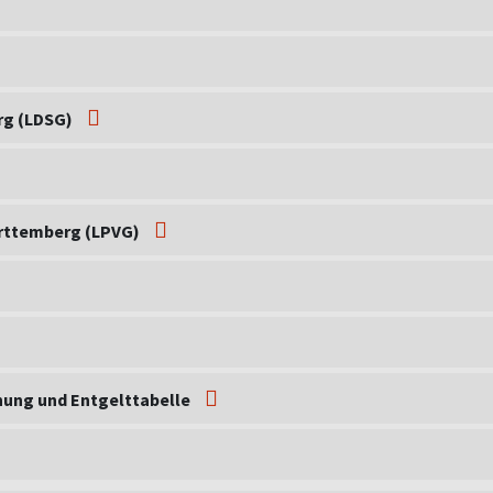
rg (LDSG)
rttemberg (LPVG)
dnung und Entgelttabelle