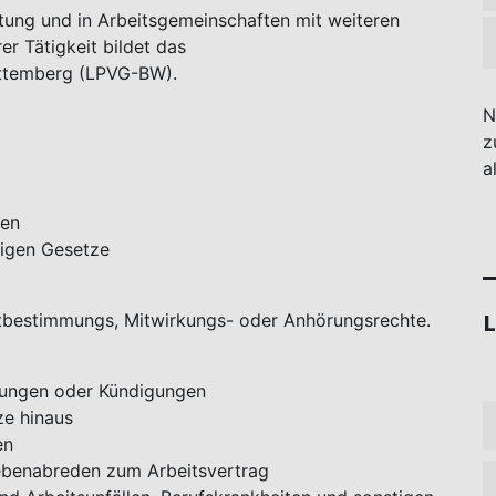
tung und in Arbeitsgemeinschaften mit weiteren
r Tätigkeit bildet das
ttemberg (LPVG-BW).
N
z
a
ten
tigen Gesetze
L
tbestimmungs, Mitwirkungs- oder Anhörungsrechte.
zungen oder Kündigungen
ze hinaus
en
ebenabreden zum Arbeitsvertrag