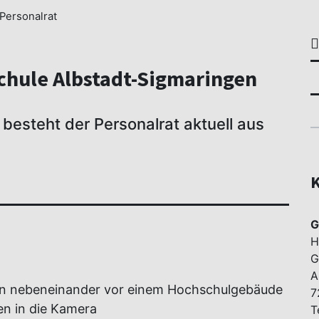
Personalrat
chule Albstadt-Sigmaringen
 besteht der Personalrat aktuell aus
K
G
H
G
A
7
T