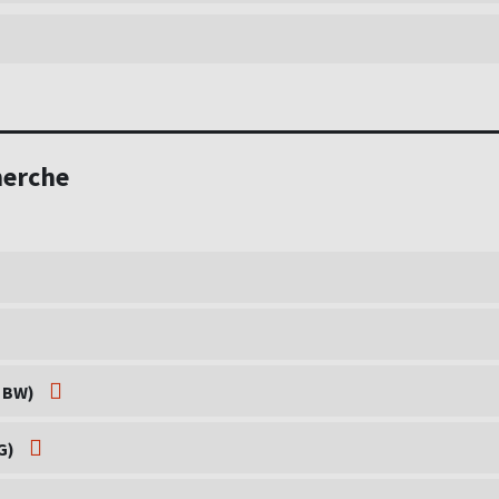
herche
G BW)
EG)