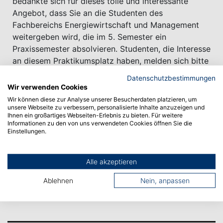
bedankte sich für dieses tolle und interessante
Angebot, dass Sie an die Studenten des
Fachbereichs Energiewirtschaft und Management
weitergeben wird, die im 5. Semester ein
Praxissemester absolvieren. Studenten, die Interesse
an diesem Praktikumsplatz haben, melden sich bitte
bei Frau Professor Dr. Rövekamp, die dann den
Datenschutzbestimmungen
Kontakt zur EEX herstellen wird.
Wir verwenden Cookies
Wir können diese zur Analyse unserer Besucherdaten platzieren, um
unsere Webseite zu verbessern, personalisierte Inhalte anzuzeigen und
Ihnen ein großartiges Webseiten-Erlebnis zu bieten. Für weitere
Informationen zu den von uns verwendeten Cookies öffnen Sie die
Einstellungen.
Vorheriger Artikel
Alle akzeptieren
Nächster Artikel
Ablehnen
Nein, anpassen