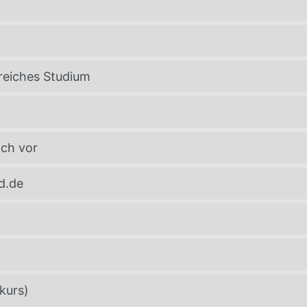
greiches Studium
ich vor
d.de
kurs)