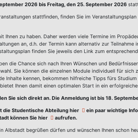
September 2026 bis Freitag, den 25. September 2026
stat
anstaltungen stattfinden, finden Sie im
Veranstaltungsplan
mit Ihnen zu haben. Daher werden viele Termine im Propädeu
taltungen an, d.h. der Termin kann alternativ zur Teilnahm
nstaltungsplan finden Sie jeweils den Link zum entspreche
 haben die Chance sich nach Ihren Wünschen und Bedürfnis
wahl. Sie können die einzelnen Module individuell für sic
de Inhalte kennen, bekommen hilfreiche Tipps fürs Studium 
etet Ihnen damit einen optimalen Start in ein erfolgreich
n Sie sich direkt an. Die Anmeldung ist bis 18. Septemb
at die Studentische Abteilung
hier
ein paar wichtige Inf
tadt können Sie
hier
aufrufen.
r in Albstadt begrüßen dürfen und wünschen Ihnen schon heu