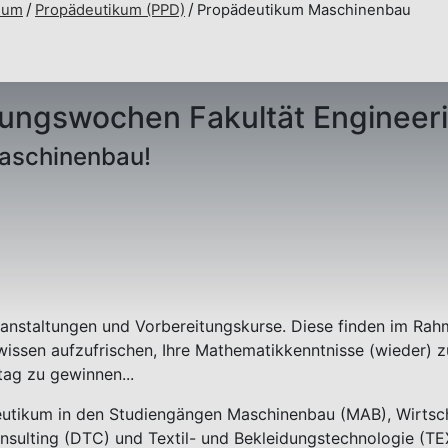
ium
Propädeutikum (PPD)
Propädeutikum Maschinenbau
rungswochen Fakultät Engineer
aschinenbau!
eranstaltungen und Vorbereitungskurse. Diese finden im Ra
lwissen aufzufrischen, Ihre Mathematikkenntnisse (wieder
tag zu gewinnen...
eutikum in den Studiengängen Maschinenbau (MAB), Wirtsch
nsulting (DTC) und Textil- und Bekleidungstechnologie (T