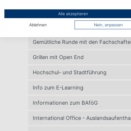
E-Learning (Selbstlernkurs)
Alle akzeptieren
Ablehnen
Nein, anpassen
Farben-Party
Gemütliche Runde mit den Fachschaft
Grillen mit Open End
Hochschul- und Stadtführung
Info zum E-Learning
Informationen zum BAföG
​International Office - Auslandsaufenth