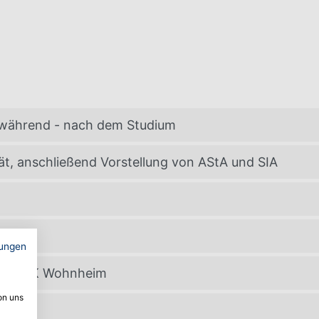
- während - nach dem Studium
t, anschließend Vorstellung von AStA und SIA
ungen
 Netz AK Wohnheim
on uns
k