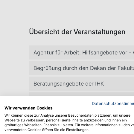
Übersicht der Veranstaltungen
Agentur für Arbeit: Hilfsangebote vor 
Begrüßung durch den Dekan der Fakultä
Beratungsangebote der IHK
Chat GPT & Co.: Helfer oder Denkfalle?
Datenschutzbestimm
Wir verwenden Cookies
Einführung in die IT-Infrastruktur und
Wir können diese zur Analyse unserer Besucherdaten platzieren, um unsere
Webseite zu verbessern, personalisierte Inhalte anzuzeigen und Ihnen ein
großartiges Webseiten-Erlebnis zu bieten. Für weitere Informationen zu den v
Einführung in die Nutzung der Bibliothe
verwendeten Cookies öffnen Sie die Einstellungen.