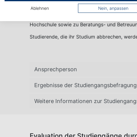
Die Hochschule Albstadt-Sigmaringen führt B
Ablehnen
Nein, anpassen
Studierenden kurz vor ihrem Bachelor- oder 
Aufbau der Module und deren Integration in 
Hochschule sowie zu Beratungs- und Betreuung
Studierende, die ihr Studium abbrechen, werd
Ansprechperson
Ergebnisse der Studiengangsbefragung
Weitere Informationen zur Studiengang
Evaluation der Studiengänge dur