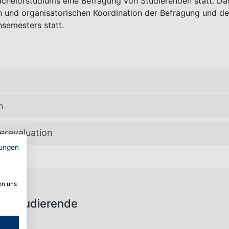
chelorstudiums eine Befragung von Studierenden statt. Das 
hen und organisatorischen Koordination der Befragung und 
hsemesters statt.
n
erevaluation
ungen
on uns
ch Studierende