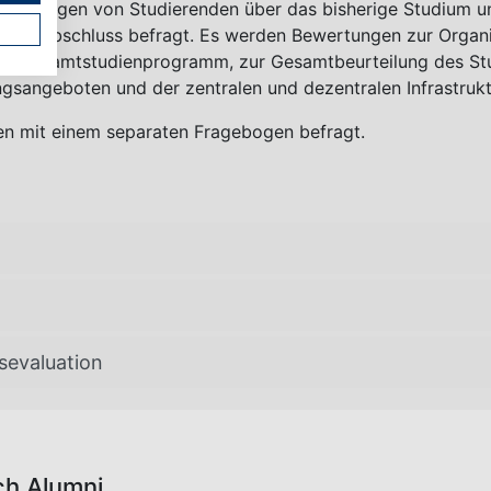
efragungen von Studierenden über das bisherige Studium u
Masterabschluss befragt. Es werden Bewertungen zur Organ
das Gesamtstudienprogramm, zur Gesamtbeurteilung des St
sangeboten und der zentralen und dezentralen Infrastrukt
en mit einem separaten Fragebogen befragt.
sevaluation
ch Alumni