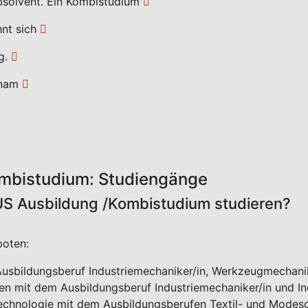
LUS Ausbildung / Kombistudium
 IHK Reutlingen verlinken:
Ausbildung Industriemechaniker und Maschinenbau
 glechzeitig