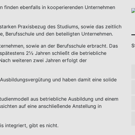
delle
Studium PLUS Ausbildung / Kombistudium
em Studium PLUS Ausbildung
ufsausbildung in einem
n und sich nicht entscheiden können, ob Ausbildung
doch beides mit dem integrierten Studienmodell
hen Sie zwei zueinander passende
sche Berufsausbildung mit IHK Abschluss und ein