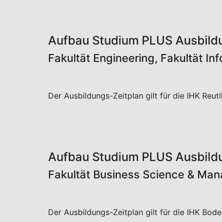
Studium mit Bachelor Abschluss in nur 4½ Jah
Damit erhalten Sie eine hervorragende Praxis
umfassende Theoriekompetenz durch ein Studi
Praxissemester, Projekt- und Abschlussarbeit
statt.
Möglich wird der kompakte Ablauf durch den s
abgestimmte Lernen und Lehren an Hochschule
Die betriebliche Ausbildung wird im Partneru
Studium findet an der Hochschule statt. Nach 
Ausbildung mit der IHK Abschlussprüfung ab. 
Hochschulabschluss.
Dabei bekommen während der gesamten Zeit A
finanzielle Basis in Ihrer Ausbildung.
Auch für Unternehmen ist diese kombinierte S
Studium hoch interessant und bietet beste Aus