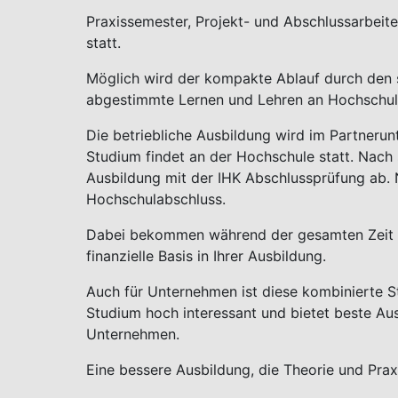
Sie sind hier:
Start
Studienangebot
Studienmo
Doppelabschluss mit d
/ Kombistudium
Hochschulstudium und IHK-Ber
Wenn Sie Abitur oder Fachhochschulreife habe
oder Studium das Beste ist, dann machen Sie 
‘Studium PLUS Ausbildung / Kombistudium’.
Mit diesem kooperative Studienmodell erreic
berufsqualifizierende Abschlüsse, eine prakti