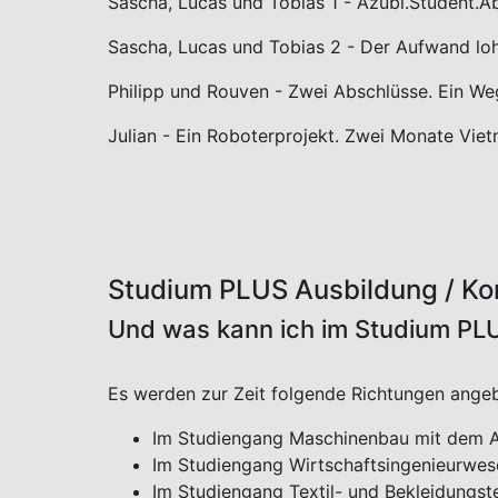
Weitere Videos zum Studium P
können Sie auf Instagram Seite
Kombistudium bei Firma Gühring:
Benny hat das Kombistudium durchgezogen - 
Studium
Linus und Philipp Zwei Wege gehen - und zwar