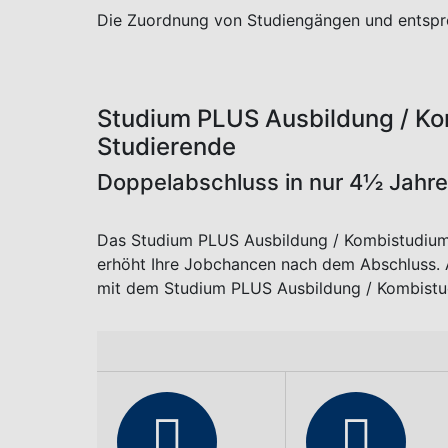
Unternehmen.
Eine bessere Ausbildung, die Theorie und Praxis
Aufbau Studium PLUS Ausbild
Fakultät Engineering, Fakultät Inf
Der Ausbildungs-Zeitplan gilt für die IHK Reut
Aufbau Studium PLUS Ausbild
Fakultät Business Science & Ma