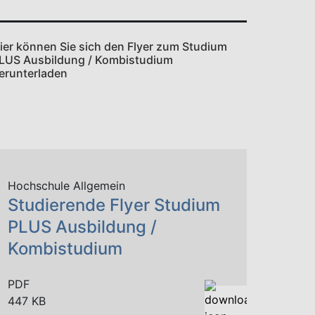
itglied von HochschulePLUS
tudium PLUS Ausbildung / Kombistudium
Voraussetzungen
Bewerbung
Vertrag