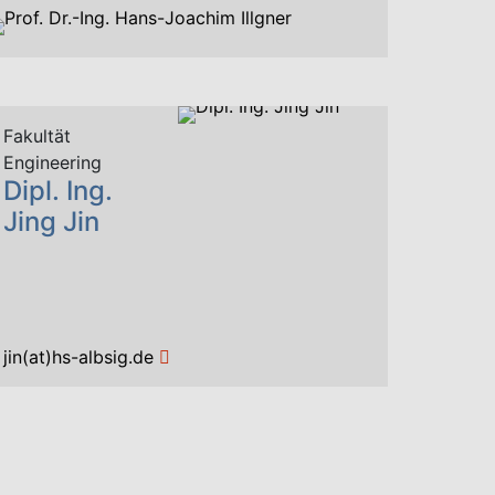
PDF
447 KB
aben Sie Fragen zum Studium PLUS
usbildung / Kombistudium? Melden Sie sich
erne bei:
Fakultät
Engineering
Prof. Dr.-
Ing. Hans-