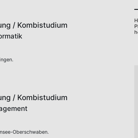
ren.
kompetenz durch eine Berufsausbildung und eine
M
um, besser geht es nicht.
en finden ebenfalls in kooperierenden Unternehmen
tarken Praxisbezug des Studiums, sowie das zeitlich
, Berufsschule und den beteiligten Unternehmen.
S
nternehmen, sowie an der Berufsschule erbracht. Das
spätestens 2½ Jahren schließt die betriebliche
Nach weiteren zwei Jahren erfolgt der
usbildungsvergütung und haben damit eine solide
tudienmodell aus betriebliche Ausbildung und einem
sichten auf eine anschließende Anstellung in