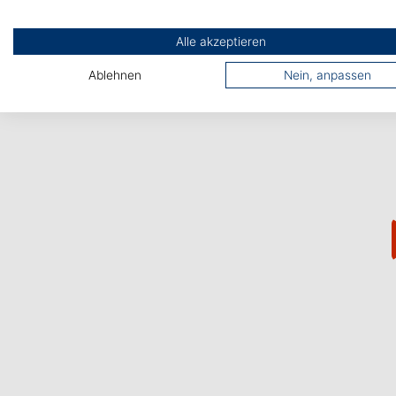
Alle akzeptieren
Ablehnen
Nein, anpassen
Starker
Sehr gute
Praxisbezug des
Arbeitsplatzcha
Studiums
cen
Theoretische
Sehr gute
Lerninhalte des
Arbeitsplatzchanc
Studiums werden
n nach dem
zeitnah in die
Studium, da bereit
Praxis umgesetzt.
während des
Studiums eine eng
Bindung zum
Unternehmen
entsteht.