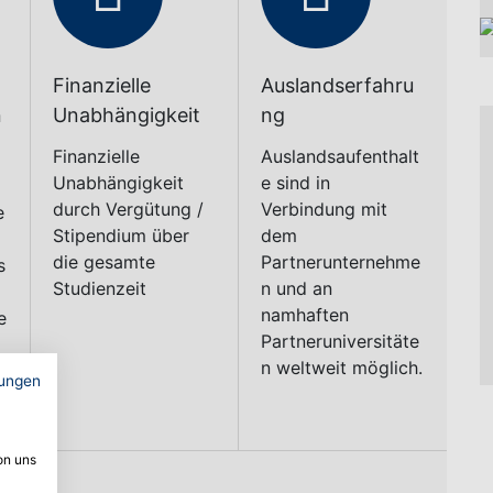
odensee-Oberschwaben.
echende gewerblichen Ausbildungen siehe unten.
H
bistudium: Vorteile für
A
g
en
etet viele Vorteile für Sie als Studierende*r und
ungen
Auch ein anknüpfendes Masterstudium steht Ihnen
dium offen.
on uns