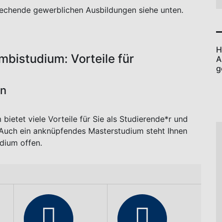
 integriert, gibt es nicht.
H
ung / Kombistudium
P
h
ormatik
lingen.
ung / Kombistudium
nagement