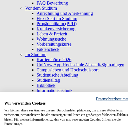
FAQ Bewerbung
Vor dem Studium
Anrechnung und Anerkennung
Flexi Start im Studium
Propädeutikum (PPD)
Krankenversicherung
Leben & Freizeit
Wohnungssuche
Vorbereitungskurse
Faktencheck
Im Studium
Karrierebörse 2026
UniNow App Hochschule Albstadt-Sigmaringen
Campusleben und Hochschulsport
Studentische Abteilung
Studienalltag
Bibliothek
Informationstechnik
International Office
Datenschutzbestim
Career Center
Wir verwenden Cookies
MHFA - Mental Health First Aid
Wir können diese zur Analyse unserer Besucherdaten platzieren, um unsere Webseite zu
Verfasste Studierendenschaft
verbessern, personalisierte Inhalte anzuzeigen und Ihnen ein großartiges Webseiten-Erlebnis
Stipendien
bieten. Für weitere Informationen zu den von uns verwendeten Cookies öffnen Sie die
Studieren mit Familienpflichten
Einstellungen.
Forschung für Studierende