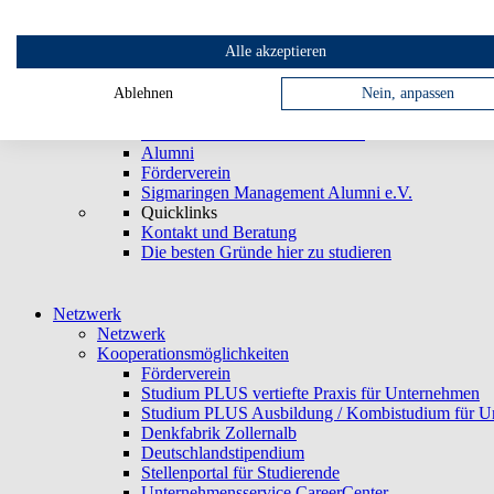
Kickstart
Beratung im Studium
Alle akzeptieren
Studierendenwerk
Beauftragte und Ansprechpartner
Beschwerdewegweiser
Ablehnen
Nein, anpassen
Nach dem Studium
Promovieren an der Hochschule
Alumni
Förderverein
Sigmaringen Management Alumni e.V.
Quicklinks
Kontakt und Beratung
Die besten Gründe hier zu studieren
Netzwerk
Netzwerk
Kooperationsmöglichkeiten
Förderverein
Studium PLUS vertiefte Praxis für Unternehmen
Studium PLUS Ausbildung / Kombistudium für U
Denkfabrik Zollernalb
Deutschlandstipendium
Stellenportal für Studierende
Unternehmensservice CareerCenter