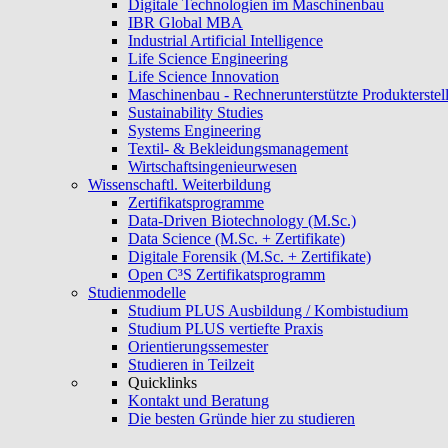
Digitale Technologien im Maschinenbau
IBR Global MBA
Industrial Artificial Intelligence
Life Science Engineering
Life Science Innovation
Maschinenbau - Rechnerunterstützte Produkterstel
Sustainability Studies
Systems Engineering
Textil- & Bekleidungsmanagement
Wirtschaftsingenieurwesen
Wissenschaftl. Weiterbildung
Zertifikatsprogramme
Data-Driven Biotechnology (M.Sc.)
Data Science (M.Sc. + Zertifikate)
Digitale Forensik (M.Sc. + Zertifikate)
Open C³S Zertifikatsprogramm
Studienmodelle
Studium PLUS Ausbildung / Kombistudium
Studium PLUS vertiefte Praxis
Orientierungssemester
Studieren in Teilzeit
Quicklinks
Kontakt und Beratung
Die besten Gründe hier zu studieren