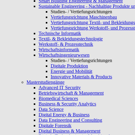
Smart Building Engineering & Management
Sustainable Engineering - Nachhaltige Produkte u
Studien- / Vertiefungsrichtungen
Vertiefungsrichtung Maschinenbau
Vertiefungsrichtung Textil- und Bekleidung
Vertiefungsrichtung Werkstoff- und Prozess
Technische Informatik
Textil- & Bekleidungstechnologie
Werkstoff- & Prozesstechnik
Wirtschaftsinformatik
Wirtschaftsingenieurwesen
Studien- / Vertiefungsrichtungen
Digitale Produktion
Energie und Mobilität
Innovative Materials & Products
Masterstudiengänge
Advanced IT Security
Betriebswirtschaft & Management
Biomedical Sciences
Business & Security Analytics
Data Science
Digital Energy & Business
Data Engineering and Consulting
Digitale Forensik
Digital Business & Management