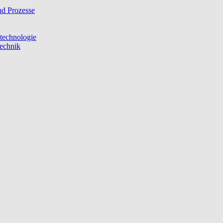
nd Prozesse
stechnologie
technik