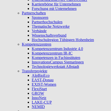
Karrierebörse für Unternehmen
Forschung mit Unternehmen
Partnerschaften
Sponsoren
Partnerhochschulen
Thematische Netzwerke
Verbände
Wissenschaftsverbund
Hochschulregion Tübingen Hohenheim
Kompetenzzentren
Kompetenzzentrum Industrie 4.0
Kompetenzzentrum IR-IC
Kompetenzen in Fachinstituten
InnovationsCampus Sigmaringen
Technologiewerkstatt Albstadt
Transferprojekte
AlpBioEco
EAST-Donau
EXIST-Women
FlexiStart
GROW
InnoNetz
LAKE-CUP
NEMID