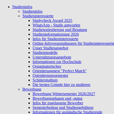
Studieninfos
Studieninfos
Studieninteressierte
Studycheck Award 2025
WhatsApp - Studis antworten
Studienorientierung und Beratung
Studieninformationstag 2026
Infos für Studieninteressierte
Online-Infoveranstaltungen für Studieninteressiert
Unser Studienangebot
Studienmodelle
Unterstützungsangebote
Informationen zur Hochschule
Organisatorisches
Orientierungstest "Perfect Match"
Orientierungssemester
Schülerstudium
Die besten Gründe hier zu studieren
Bewerbung
Bewerbung Wintersemester 2026/2027
Bewerbungsphasen und -status
Infos für zugelassene Bewerber
Semesterbeitrag und Studiengebühren
Informationen für ausländische Studierende