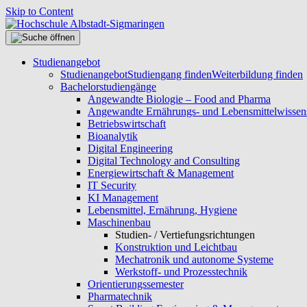
Skip to Content
Studienangebot
Studienangebot
Studiengang finden
Weiterbildung finden
Bachelorstudiengänge
Angewandte Biologie – Food and Pharma
Angewandte Ernährungs- und Lebensmittelwissen
Betriebswirtschaft
Bioanalytik
Digital Engineering
Digital Technology and Consulting
Energiewirtschaft & Management
IT Security
KI Management
Lebensmittel, Ernährung, Hygiene
Maschinenbau
Studien- / Vertiefungsrichtungen
Konstruktion und Leichtbau
Mechatronik und autonome Systeme
Werkstoff- und Prozesstechnik
Orientierungssemester
Pharmatechnik