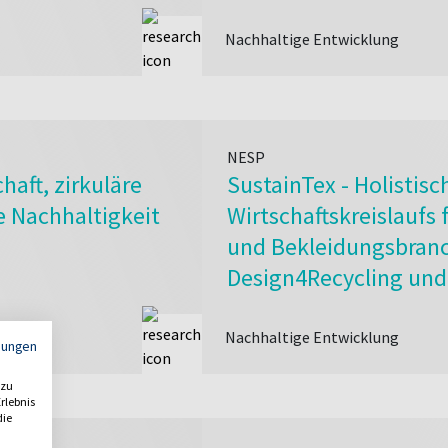
Nachhaltige Entwicklung
NESP
haft, zirkuläre
SustainTex - Holistis
e Nachhaltigkeit
Wirtschaftskreislaufs f
und Bekleidungsbran
Design4Recycling und
Nachhaltige Entwicklung
mungen
 zu
rlebnis
die