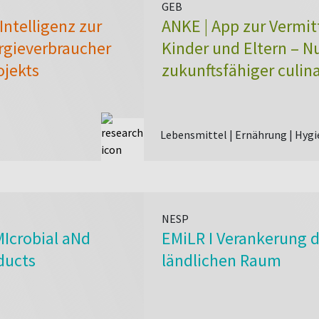
GEB
Intelligenz zur
ANKE | App zur Vermit
ergieverbraucher
Kinder und Eltern – N
ojekts
zukunftsfähiger culina
Lebensmittel | Ernährung | Hygi
NESP
Icrobial aNd
EMiLR I Verankerung d
ducts
ländlichen Raum