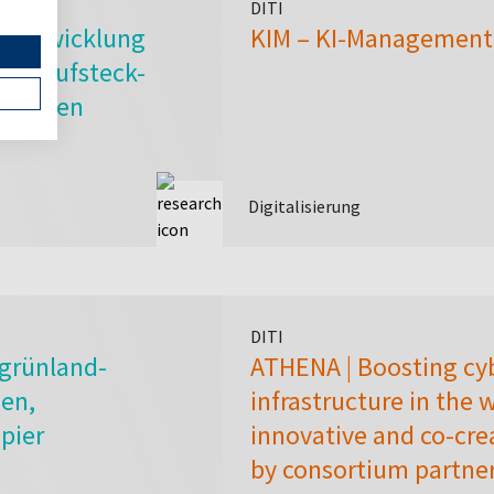
DITI
: Entwicklung
KIM – KI-Management
gen Aufsteck-
hsenden
Digitalisierung
DITI
grünland-
ATHENA | Boosting cybe
en,
infrastructure in the 
pier
innovative and co-cr
by consortium partner