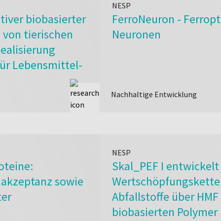
NESP
tiver biobasierter
FerroNeuron - Ferrop
 von tierischen
Neuronen
ealisierung
ür Lebensmittel-
Nachhaltige Entwicklung
NESP
oteine:
Skal_PEF I entwickelt
akzeptanz sowie
Wertschöpfungskette, 
ter
Abfallstoffe über HM
biobasierten Polymer