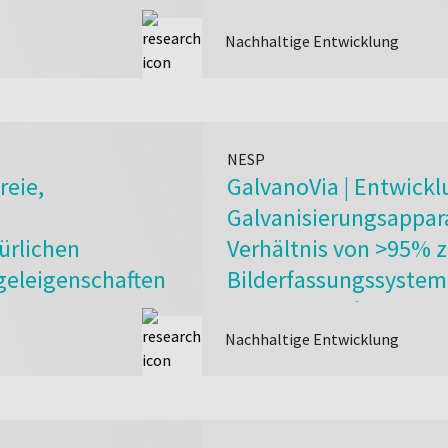
nachhaltige, kreislauf
Lebensmittelverpacku
Nachhaltige Entwicklung
NESP
reie,
GalvanoVia | Entwickl
Galvanisierungsappara
ürlichen
Verhältnis von >95% z
geleigenschaften
Bilderfassungssystem
erpackungen
erhöhten Auflösung u
Erhöhung der Fertigu
Nachhaltige Entwicklung