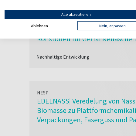
NESP
ZIM DDV | Druck-Dreh-Verschluss
Alle akzeptieren
eines nachhaltigen kreislauffähi
Ablehnen
Nein, anpassen
Dreh-Verschlusses aus nachwac
Rohstoffen für Getränkeflaschen
Nachhaltige Entwicklung
NESP
EDELNASS| Veredelung von Nass
Biomasse zu Plattformchemikali
Verpackungen, Faserguss und Pa