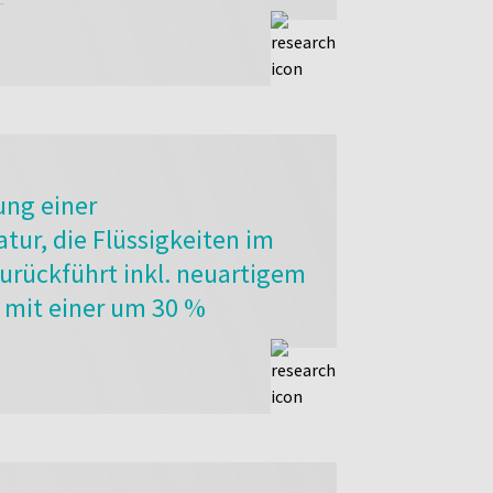
fähige
ngen herzustellen.
ung einer
tur, die Flüssigkeiten im
urückführt inkl. neuartigem
 mit einer um 30 %
nd Holographie zur
ngspräzision auf