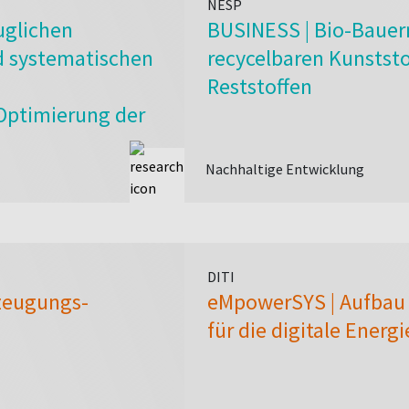
NESP
uglichen
BUSINESS | Bio-Bauern
d systematischen
recycelbaren Kunstst
Reststoffen
Optimierung der
n entlang der
Nachhaltige Entwicklung
DITI
zeugungs-
eMpowerSYS | Aufbau 
für die digitale Ener