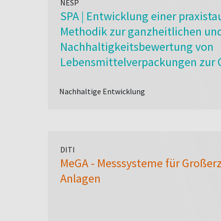
NESP
SPA | Entwicklung einer praxista
Methodik zur ganzheitlichen un
Nachhaltigkeitsbewertung von
Lebensmittelverpackungen zur 
Nachhaltigkeit von Verpackunge
Wertschöpfungskette
Nachhaltige Entwicklung
DITI
MeGA - Messsysteme für Großer
Anlagen