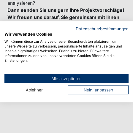
analysieren?
Dann senden Sie uns gern Ihre Projektvorschläge!
Wir freuen uns darauf, Sie gemeinsam mit Ihnen
zu realisieren.
Datenschutzbestimmungen
Wir verwenden Cookies
Wir können diese zur Analyse unserer Besucherdaten platzieren, um
Aktuelle Projekte (Master DPM und DEC)
unsere Webseite zu verbessern, personalisierte Inhalte anzuzeigen und
Ihnen ein großartiges Webseiten-Erlebnis zu bieten. Für weitere
Informationen zu den von uns verwendeten Cookies öffnen Sie die
Einstellungen.
Projekte 2020-2022 (Master DPM + DEC)
Alle akzeptieren
Projekte bis 2019 (Master WIW)
Ablehnen
Nein, anpassen