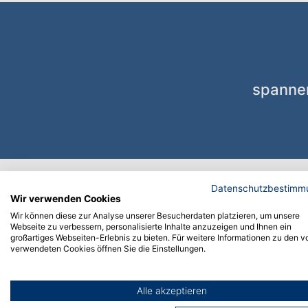
spannen
Datenschutzbestimm
Wir verwenden Cookies
Wir können diese zur Analyse unserer Besucherdaten platzieren, um unsere
Webseite zu verbessern, personalisierte Inhalte anzuzeigen und Ihnen ein
Rückblick: Die 11. Nacht der Ma
großartiges Webseiten-Erlebnis zu bieten. Für weitere Informationen zu den v
verwendeten Cookies öffnen Sie die Einstellungen.
4. Dezember 2018
Alle akzeptieren
Am Abend des 4. Dezember 2018 fand von 17:3