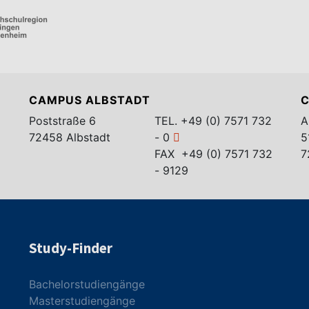
CAMPUS ALBSTADT
C
Poststraße 6
TEL.
+49 (0) 7571 732
A
72458 Albstadt
- 0
5
FAX +49 (0) 7571 732
7
- 9129
Study-Finder
Bachelorstudiengänge
Masterstudiengänge