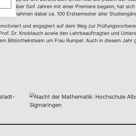
s vor über fünf Jahren mit einer Premiere begann, hat sich m
ematik nahmen dabei ca. 100 Erstsemester aller Studiengäng
s motiviert und engagiert auf dem Weg zur Prüfungsvorbere
rof. Dr. Knoblauch sowie den Lehrbeauftragten und Unters
 dem Bibliotheksteam um Frau Rumpel. Auch in diesem Jahr g