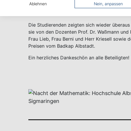
Ablehnen
Nein, anpassen
Sigmaringen in der Mensa in Albstadt statt. Wa
Semester etabliert. An der 11. Nacht der Math
Die Studierenden zeigten sich wieder überau
sie von den Dozenten Prof. Dr. Waßmann und P
Frau Lieb, Frau Berni und Herr Kriesell sowie
Preisen vom Badkap Albstadt.
Ein herzliches Dankeschön an alle Beteiligten!