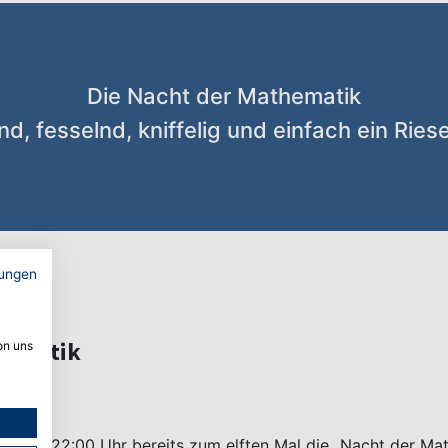
Die Nacht der Mathematik
d, fesselnd, kniffelig und einfach ein Rie
ungen
thematik
on uns
0 bis 22:00 Uhr bereits zum elften Mal die „Nacht der Ma