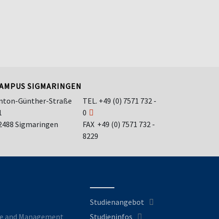
AMPUS SIGMARINGEN
nton-Günther-Straße
TEL.
+49 (0) 7571 732 -
1
0
2488 Sigmaringen
FAX +49 (0) 7571 732 -
8229
Studienangebot
nce and Management
Studieninfos