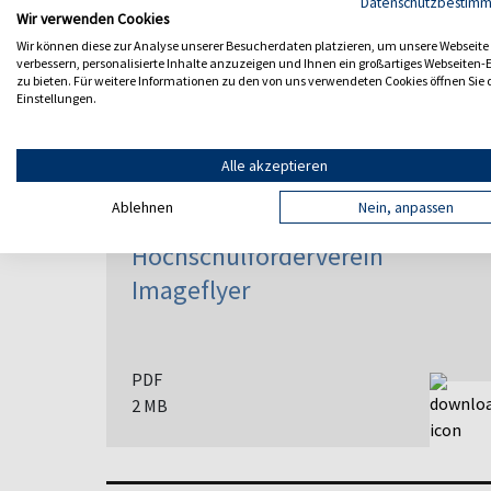
Datenschutzbestim
Wir verwenden Cookies
Hochschule Albstadt-Sigmaringen
·
Campus Network 01 | Der Förderverein 
Wir können diese zur Analyse unserer Besucherdaten platzieren, um unsere Webseite
verbessern, personalisierte Inhalte anzuzeigen und Ihnen ein großartiges Webseiten-E
zu bieten. Für weitere Informationen zu den von uns verwendeten Cookies öffnen Sie 
Einstellungen.
Alle akzeptieren
Ablehnen
Nein, anpassen
Hochschule Allgemein
Hochschulförderverein
Imageflyer
PDF
2 MB