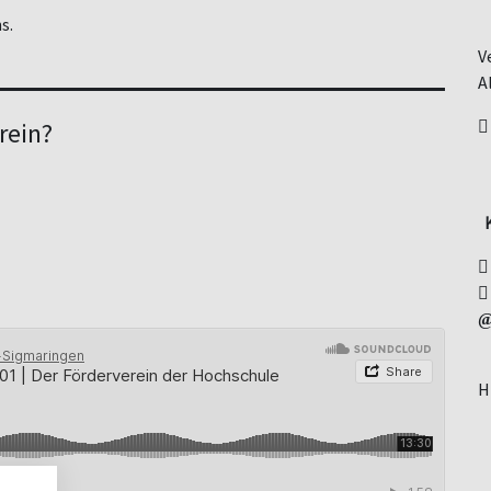
s.
V
A
rein?
K
H