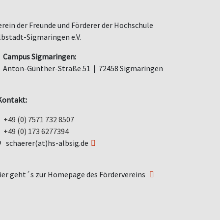
erein der Freunde und Förderer der Hochschule
lbstadt-Sigmaringen e.V.
Campus Sigmaringen:
Anton-Günther-Straße 51 | 72458 Sigmaringen
ontakt:
+49 (0) 7571 732 8507
+49 (0) 173 6277394
schaerer(at)hs-albsig.de
ier geht´s zur Homepage des Fördervereins