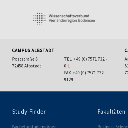
CAMPUS ALBSTADT
C
Poststraße 6
TEL.
+49 (0) 7571 732 -
A
72458 Albstadt
0
5
FAX +49 (0) 7571 732 -
7
9129
Study-Finder
Fakultäten
Bachelorstudiengänge
Business Scie