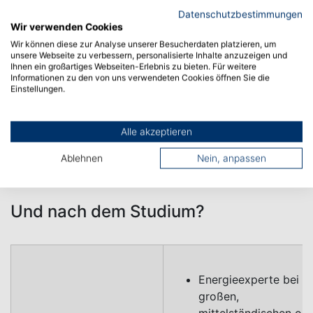
Datenschutzbestimmungen
Wir verwenden Cookies
Wir können diese zur Analyse unserer Besucherdaten platzieren, um
Du möchtest mehr über die
unsere Webseite zu verbessern, personalisierte Inhalte anzuzeigen und
Ihnen ein großartiges Webseiten-Erlebnis zu bieten. Für weitere
einzelnen Lehrveranstaltungen
Informationen zu den von uns verwendeten Cookies öffnen Sie die
wissen?
Einstellungen.
Wirf einen Blick ins Modulhanbuch
Alle akzeptieren
Ablehnen
Nein, anpassen
Und nach dem Studium?
Energieexperte bei
großen,