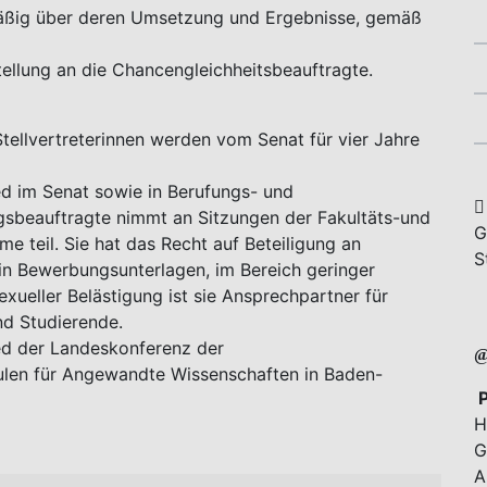
lmäßig über deren Umsetzung und Ergebnisse, gemäß
tellung an die Chancengleichheitsbeauftragte.
Stellvertreterinnen werden vom Senat für vier Jahre
ied im Senat sowie in Berufungs- und
gsbeauftragte nimmt an Sitzungen der Fakultäts-und
G
e teil. Sie hat das Recht auf Beteiligung an
S
 in Bewerbungsunterlagen, im Bereich geringer
exueller Belästigung ist sie Ansprechpartner für
K
nd Studierende.
ied der Landeskonferenz der
ulen für Angewandte Wissenschaften in Baden-
P
H
G
A