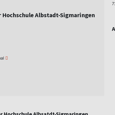
7
er Hochschule Albstadt-Sigmaringen
A
nal
er Hochschule Albsatdt-Sigmaringen