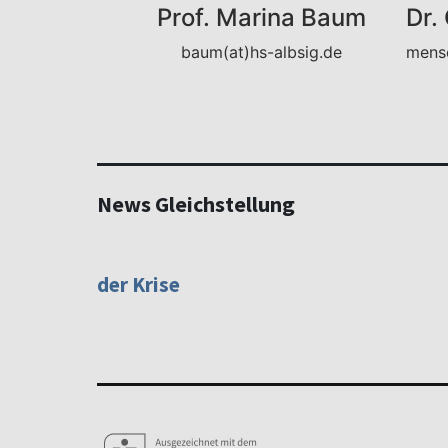
Prof. Marina Baum
Dr.
baum(at)hs-albsig.de
mensc
News Gleichstellung
Pressemitteilung
18.06.2020
Hochschule beweist ihre
Familienfreundlichkeit auch in
der Krise