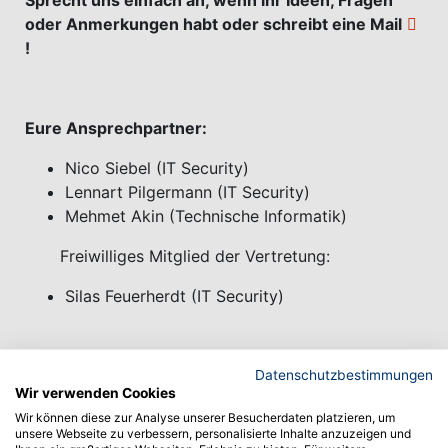
oder Anmerkungen habt oder schreibt eine
Mail
!
Eure Ansprechpartner:
Nico Siebel (IT Security)
Lennart Pilgermann (IT Security)
Mehmet Akin
(Technische Informatik)
Freiwilliges Mitglied der Vertretung:
Silas Feuerherdt (IT Security)
Hintergrundinformationen:
Datenschutzbestimmungen
Wir verwenden Cookies
Da ihr an der Hochschule eingeschrieben seid,
Wir können diese zur Analyse unserer Besucherdaten platzieren, um
unsere Webseite zu verbessern, personalisierte Inhalte anzuzeigen und
gehört ihr automatisch der Verfassten