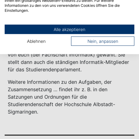
Ihnen ein großartiges Webseiten-Erlebnis zu bieten. Für weitere
Studierendenschaft an. Und weil ihr Informatik
Informationen zu den von uns verwendeten Cookies öffnen Sie die
Einstellungen.
studiert, seid ich auch Mitglieder dieser Fachschaft.
Die Fachschaftsvertretung, wird einmal im Jahr „in
Alle akzeptieren
unmittelbarer, allgemeiner, freier, gleicher und
geheimer Wahl nach den Grundsätzen der
Ablehnen
Nein, anpassen
Mehrheitswahl mit Bindung an den Listenvorschlag“
von euch (der Fachschaft Informatik) gewählt. Sie
stellt dann auch die ständigen Informatik-Mitglieder
für das Studierendenparlament.
Weitere Informationen zu den Aufgaben, der
Zusammensetzung … findet ihr z. B. in den
Satzungen und Ordnungen für die
Studierendenschaft der Hochschule Albstadt-
Sigmaringen.