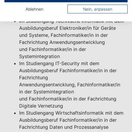
Prozessanalyse) und
Ablehnen
Nein, anpassen
Industriekaufmann/Industriekauffrau
Im Studiengang Technische Informatik mit dem
Ausbildungsberuf Elektroniker/in für Geräte
und Systeme, Fachinformatiker/in in der
Fachrichtung Anwendungsentwicklung
und Fachinformatiker/in in der
Systemintegration
Im Studiengang IT-Security mit dem
Ausbildungsberuf Fachinformatiker/in in der
Fachrichtung
Anwendungsentwicklung, Fachinformatiker/in
in der Systemintegration
und Fachinformatiker/in in der Fachrichtung
Digitale Vernetzung
Im Studiengang Wirtschaftsinformatik mit dem
Ausbildungsberuf Fachinformatiker/in in der
Fachrichtung Daten und Prozessanalyse