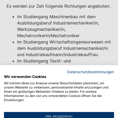
Es werden zur Zeit folgende Richtungen angeboten:
Im Studiengang Maschinenbau mit dem
Ausbildungsberuf Industriemechaniker/in,
Werkzeugmechaniker/in,
Mechatronikerin/Mechatroniker
Im Studiengang Wirtschaftsingenieurwesen mit
dem Ausbildungsberuf Industriemechaniker/in
und Industriekaufmann/Industriekauffrau
Im Studiengang Textil- und
Bekleidungstechnologie mit dem
Datenschutzbestimmungen
Ausbildungsberufen Textil- und
Wir verwenden Cookies
Modeschneider/in oder
Wir können diese zur Analyse unserer Besucherdaten platzieren, um
Produktionsmechaniker/in Textil
unsere Webseite zu verbessern, personalisierte Inhalte anzuzeigen und
Ihnen ein großartiges Webseiten-Erlebnis zu bieten. Für weitere
Im Studiengang Digital Technology &
Informationen zu den von uns verwendeten Cookies öffnen Sie die
Consulting mit dem Ausbildungsberuf
Einstellungen.
Fachinformatiker/in (Fachrichtungen
Anwendungsentwicklung, Systemintegration,
Alle akzeptieren
Digitale Vernetzung oder Daten- und