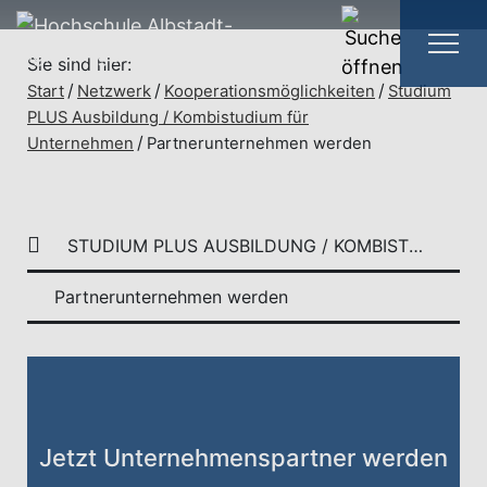
Sie sind hier:
Das Studienmodell mit
Start
Netzwerk
Kooperationsmöglichkeiten
Studium
Praxis-Plus
PLUS Ausbildung / Kombistudium für
Unternehmen
Partnerunternehmen werden
STUDIUM PLUS AUSBILDUNG / KOMBISTUDIUM FÜR UNTERNEHMEN
Partnerunternehmen werden
Jetzt Unternehmenspartner werden