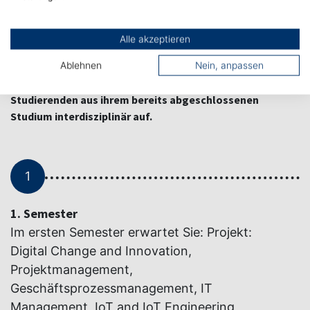
wissenschaftlich fundiert spiegelt das Konzept die
aktuellen Anforderungen der Unternehmenspraxis
wider. In modularen Veranstaltungen werden
Alle akzeptieren
führungsrelevante Kompetenzfelder im Einzelnen
gezielt bearbeitet und miteinander verknüpft. Die
Ablehnen
Nein, anpassen
Inhalte bauen auf dem vorhandenen Wissen der
Studierenden aus ihrem bereits abgeschlossenen
Studium interdisziplinär auf.
1
1. Semester
Im ersten Semester erwartet Sie: Projekt:
Digital Change and Innovation,
Projektmanagement,
Geschäftsprozessmanagement, IT
Management, IoT and IoT Engineering,