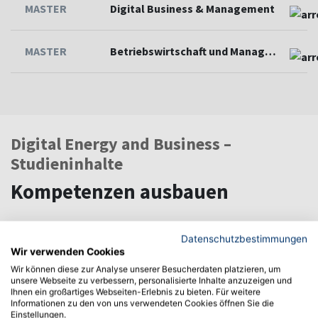
MASTER
Digital Business & Management
MASTER
Betriebswirtschaft und Management
Digital Energy and Business –
Studieninhalte
Kompetenzen ausbauen
Datenschutzbestimmungen
Das Masterstudium Digital Energy and Business an
Wir verwenden Cookies
der Hochschule Albstadt-Sigmaringen erweitert und
Wir können diese zur Analyse unserer Besucherdaten platzieren, um
unsere Webseite zu verbessern, personalisierte Inhalte anzuzeigen und
integriert vorhandene Kompetenzfelder in einem
Ihnen ein großartiges Webseiten-Erlebnis zu bieten. Für weitere
innovativen Studienkonzept. Konsequent
Informationen zu den von uns verwendeten Cookies öffnen Sie die
Einstellungen.