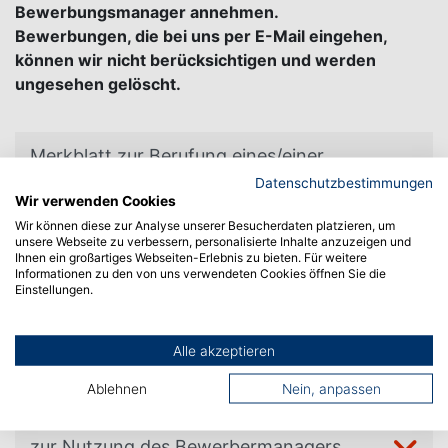
Bewerbungsmanager annehmen.
Bewerbungen, die bei uns per E-Mail eingehen,
können wir nicht berücksichtigen und werden
ungesehen gelöscht.
Merkblatt zur Berufung eines/einer
Hochschulprofessors/in
Datenschutzbestimmungen
Wir verwenden Cookies
Wir können diese zur Analyse unserer Besucherdaten platzieren, um
Hinweis zu ausländischen
unsere Webseite zu verbessern, personalisierte Inhalte anzuzeigen und
Ihnen ein großartiges Webseiten-Erlebnis zu bieten. Für weitere
Hochschulabschlüssen
Informationen zu den von uns verwendeten Cookies öffnen Sie die
Einstellungen.
Nutzungsbedingungen für das elektronische
Bewerbermanagement der Hochschule
Alle akzeptieren
Albstadt-Sigmaringen
Ablehnen
Nein, anpassen
Auszug aus den Datenschutzbestimmungen
zur Nutzung des Bewerbermanagers