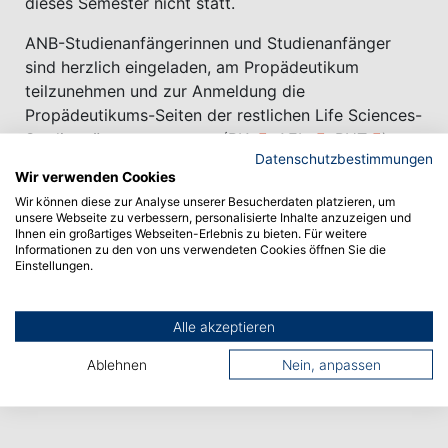
dieses Semester nicht statt.
ANB-Studienanfängerinnen und Studienanfänger
sind herzlich eingeladen, am Propädeutikum
teilzunehmen und zur Anmeldung die
Propädeutikums-Seiten der restlichen Life Sciences-
Studiengängen zu nutzen (
BIA
,
AEL,
,
PHT
).
Datenschutzbestimmungen
Hierbei empfehlen wir den Studiengang zur
Wir verwenden Cookies
Anmeldung auszuwählen, dessen Angebote Ihre
Wir können diese zur Analyse unserer Besucherdaten platzieren, um
Interessen am besten abdecken.
unsere Webseite zu verbessern, personalisierte Inhalte anzuzeigen und
Ihnen ein großartiges Webseiten-Erlebnis zu bieten. Für weitere
Wir freuen uns auf Ihre Teilnahme.
Informationen zu den von uns verwendeten Cookies öffnen Sie die
Einstellungen.
Bei Fragen dürfen Sie sich jederzeit sehr gern an
mich wenden.
Alle akzeptieren
Mit besten Grüßen
Ablehnen
Nein, anpassen
Prof.in Dr. Carola Pickhardt