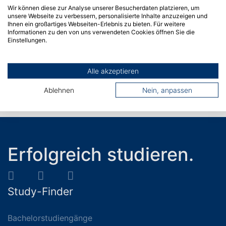
Wir können diese zur Analyse unserer Besucherdaten platzieren, um
72458 Albstadt
unsere Webseite zu verbessern, personalisierte Inhalte anzuzeigen und
TEL.
+49 (0) 7571 732 - 0
Ihnen ein großartiges Webseiten-Erlebnis zu bieten. Für weitere
Informationen zu den von uns verwendeten Cookies öffnen Sie die
FAX +49 (0) 7571 732 - 9129
Einstellungen.
CAMPUS SIGMARINGEN
Anton-Günther-Straße 51
72488 Sigmaringen
Alle akzeptieren
TEL.
+49 (0) 7571 732 - 0
Ablehnen
Nein, anpassen
FAX +49 (0) 7571 732 - 8229
Erfolgreich studieren.
Study-Finder
Bachelorstudiengänge