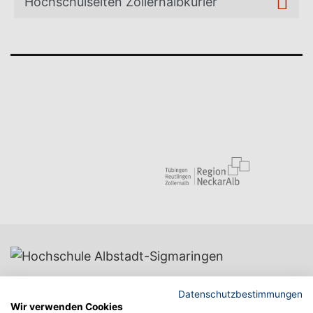
Hochschulseiten Zollernalbkurier
CAMPUS ALBSTADT
Datenschutzbestimmungen
Wir verwenden Cookies
Poststraße 6