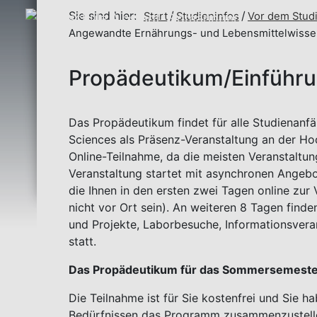
Sie sind hier:
Start
Studieninfos
Vor dem Stud
Angewandte Ernährungs- und Lebensmittelwisse
Propädeutikum/Einführ
Das Propädeutikum findet für alle Studienanfä
Sciences als Präsenz-Veranstaltung an der Hoc
Online-Teilnahme, da die meisten Veranstaltu
Veranstaltung startet mit asynchronen Angebot
die Ihnen in den ersten zwei Tagen online zur
nicht vor Ort sein). An weiteren 8 Tagen find
und Projekte, Laborbesuche, Informationsvera
statt.
Das Propädeutikum für das Sommersemester 2
Die Teilnahme ist für Sie kostenfrei und Sie 
Bedürfnissen das Programm zusammenzustelle