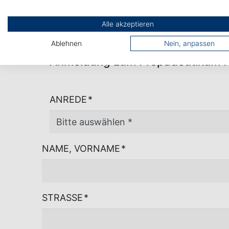
Alle akzeptieren
Ablehnen
Nein, anpassen
Anmeldung zum Propädeutikum f
ANREDE
*
NAME, VORNAME
*
STRASSE
*