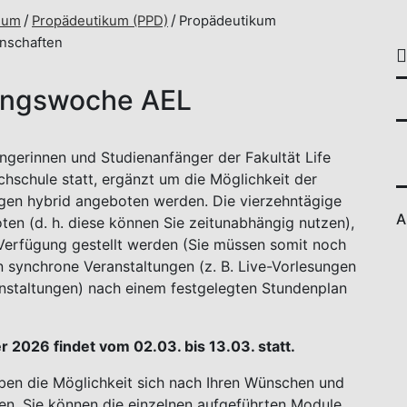
ium
Propädeutikum (PPD)
Propädeutikum
nschaften
ungswoche AEL
ngerinnen und Studienanfänger der Fakultät Life
hschule statt, ergänzt um die Möglichkeit der
ngen hybrid angeboten werden. Die vierzehntägige
A
en (d. h. diese können Sie zeitunabhängig nutzen),
 Verfügung gestellt werden (Sie müssen somit noch
en synchrone Veranstaltungen (z. B. Live-Vorlesungen
nstaltungen) nach einem festgelegten Stundenplan
026 findet vom 02.03. bis 13.03. statt.
haben die Möglichkeit sich nach Ihren Wünschen und
n. Sie können die einzelnen aufgeführten Module