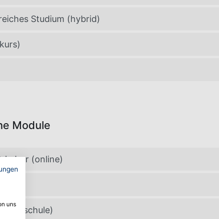
reiches Studium (hybrid)
kurs)
he Module
-Labor (online)
ungen
on uns
 Hochschule)