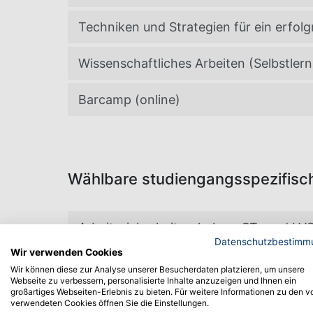
Techniken und Strategien für ein erfolg
Wissenschaftliches Arbeiten (Selbstlern
Barcamp (online)
Wählbare studiengangsspezifisc
Arbeitssicherheitsschulung GT- und LVS
Datenschutzbestimm
Wir verwenden Cookies
Berufsbild AEL (hybrid)
Wir können diese zur Analyse unserer Besucherdaten platzieren, um unsere
Webseite zu verbessern, personalisierte Inhalte anzuzeigen und Ihnen ein
großartiges Webseiten-Erlebnis zu bieten. Für weitere Informationen zu den v
Workshop AEL (Präsenzangebot an der
verwendeten Cookies öffnen Sie die Einstellungen.