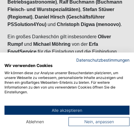
Betriebsgastronomie)
,
Ralf Buchmann (Buchmann
Fleisch- und Wurstspezialitäten)
,
Stefan Stüwer
(Regiomat)
,
Daniel Hirsch (Geschäftsführer
PSSolution4You)
und
Christoph Digwa (menoovo)
.
Ein großes Dankeschön gilt insbesondere
Oliver
Rumpf
und
Michael Möhring
von der
Erfa
FoodService
für die Einladung und die Einbindung
unserer Studierenden sowie allen Partnern für die
Datenschutzbestimmungen
Wir verwenden Cookies
Organisation und die Einbindung in die inspirierenden
Wir können diese zur Analyse unserer Besucherdaten platzieren, um
Gespräche. Danke, dass wir Teil der ERFA Brauerei
unsere Webseite zu verbessern, personalisierte Inhalte anzuzeigen und
Gastro-Events sein durften!
Ihnen ein großartiges Webseiten-Erlebnis zu bieten. Für weitere
Informationen zu den von uns verwendeten Cookies öffnen Sie die
Einstellungen.
Alle akzeptieren
Vorheriger Artikel
Ablehnen
Nein, anpassen
Nächster Artikel