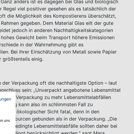
 Ganz anders ist es dagegen bei Glas und biologisch
Regel viel positiver gesehen als es tatsächlich der
l oft die Möglichkeit des Kompostierens überschätzt,
en Rahmen gegeben. Dem Material Glas eilt der gute
eidet jedoch in anderen Nachhaltigkeitskategorien
in hohes Gewicht beim Transport höhere Emissionen
erschiede in der Wahrnehmung gibt es
alien. Bei ihrer Einschätzung von Metall sowie Papier
 größtenteils einig.
 der Verpackung oft die nachhaltigste Option – laut
ugschluss sein: „Unverpackt angebotene Lebensmittel
rch die Verpackung zu mehr Lebensmittelabfällen
ungen
packung kann also im schlimmsten Fall zu
t aus ökologischer Sicht fatal, denn in den
ehr Ressourcen gebunden als in der Verpackung. „Die
on uns
ungsbedingte Lebensmittelabfälle sollten daher bei
g unbedingt berücksichtigt werden,“ sagt Mara