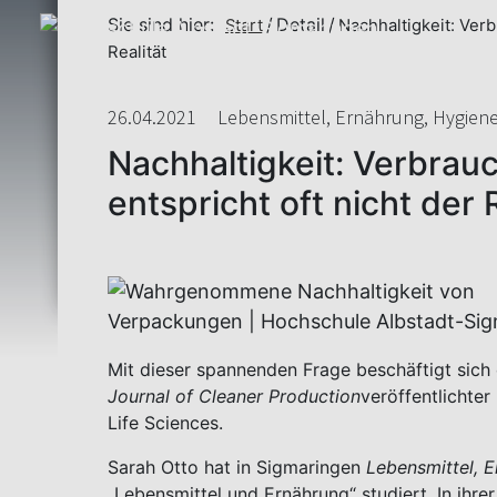
Sie sind hier:
Detail
Start
Nachhaltigkeit: Verb
Realität
26.04.2021
Lebensmittel, Ernährung, Hygiene 
Nachhaltigkeit: Verbrau
entspricht oft nicht der 
Mit dieser spannenden Frage beschäftigt sich 
Journal of Cleaner Production
veröffentlichter
Life Sciences.
Sarah Otto hat in Sigmaringen
Lebensmittel, 
„Lebensmittel und Ernährung“ studiert. In ihre