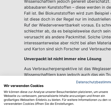
Wissenschaftlern jedoch generell überschätzt.
abbaubaren Kunststoffen – diese werden in der 
Fall ist. Bei Biokunststoffen wird zum Beispie
ist diese doch in der Regel nur im industriell
Ruf der Wiederverwertbarkeit voraus. Es schn
schlechter ab, da es beispielsweise durch se
verursacht als andere Packmittel. Solche Unt
interessanterweise aber nicht bei allen Materi
und Karton sind sich Forscher und Verbraucher
Unverpackt ist nicht immer eine Lösung
Aus Verbraucherperspektive ist das Weglassen
Wissenschaftlern kann jedoch auch das ein Tr
können aufgrund fehlender Schutzfunktion du
Datenschutzbestimm
Wir verwenden Cookies
führen,“ so Markus Schmid. Eine fehlende Ver
Wir können diese zur Analyse unserer Besucherdaten platzieren, um unsere
Lebensmittelverschwendung führen – und das is
Webseite zu verbessern, personalisierte Inhalte anzuzeigen und Ihnen ein
Lebensmitteln selbst sind in der Regel viel m
großartiges Webseiten-Erlebnis zu bieten. Für weitere Informationen zu den v
verwendeten Cookies öffnen Sie die Einstellungen.
indirekten Umweltauswirkungen durch verpack
einer ganzheitlichen Nachhaltigkeitsbewertun