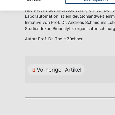
die ersten BIA-Absolventen zu bekommen son
Nachwuchs das Interesse sehr groß ist.“ Der 
Laborautomation ist ein deutschlandweit einm
Initiative von Prof. Dr. Andreas Schmid ins Le
Studiendekan Bioanalytik organisatorisch auf
Autor: Prof. Dr. Thole Züchner
Vorheriger Artikel