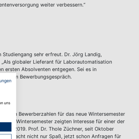
ntenversorgung weiter verbessern.“
 Studiengang sehr erfreut. Dr. Jörg Landig,
„Als globaler Lieferant für Laborautomatisation
 ersten Absolventen entgegen. Sei es in
ei einem Bewerbungsgespräch.
ungen
on uns
aktuellen Bewerberzahlen für das neue Wintersemester
tzten Wintersemester zeigten Interesse für einer der
2018/2019. Prof. Dr. Thole Züchner, seit Oktober
„Es macht nicht nur Spaß, jetzt schon Anfragen für