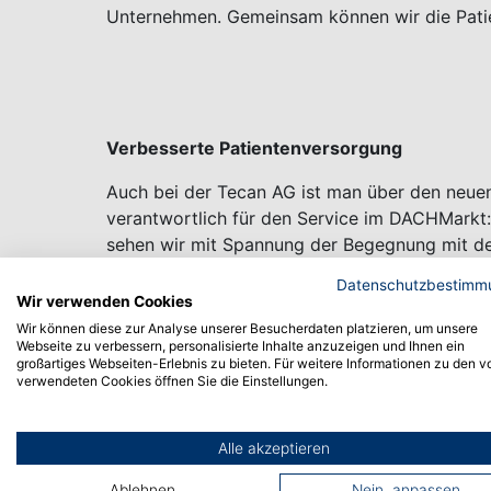
Unternehmen. Gemeinsam können wir die Patie
Verbesserte Patientenversorgung
Auch bei der Tecan AG ist man über den neuen
verantwortlich für den Service im DACHMarkt: 
sehen wir mit Spannung der Begegnung mit den
Kundengesprächen zur Automatisation oder b
Datenschutzbestimm
Wir verwenden Cookies
Wir können diese zur Analyse unserer Besucherdaten platzieren, um unsere
Webseite zu verbessern, personalisierte Inhalte anzuzeigen und Ihnen ein
Großer Bewerberandrang
großartiges Webseiten-Erlebnis zu bieten. Für weitere Informationen zu den v
verwendeten Cookies öffnen Sie die Einstellungen.
Das große Interesse drückt sich auch in den 
aus. Etwa doppelt so viele Bewerber wie im le
Alle akzeptieren
25 Studienplätze im aktuellen Wintersemester 
2018 Studiendekan, freut das ganz besonders: 
Ablehnen
Nein, anpassen