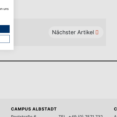
on uns
Nächster Artikel
CAMPUS ALBSTADT
C
Poststraße 6
TEL.
+49 (0) 7571 732
A