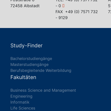
72458 Albstadt
- 0
5
FAX +49 (0) 7571 732
7
- 9129
Study-Finder
Bachelorstudiengänge
Masterstudiengänge
Berufsbegleitende Weiterbildung
Fakultäten
Business Science and Management
Engineering
Informatik
Life Sciences