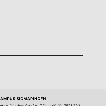
AMPUS SIGMARINGEN
nton-Günther-Straße
TEL.
+49 (0) 7571 732