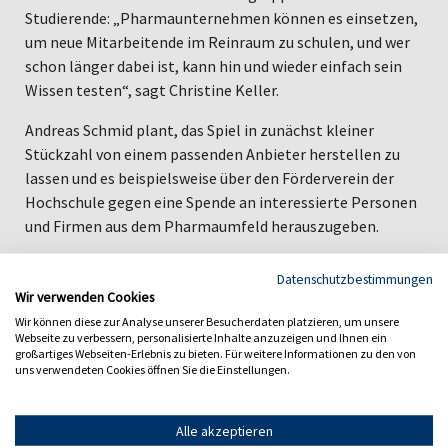
Studierende: „Pharmaunternehmen können es einsetzen,
um neue Mitarbeitende im Reinraum zu schulen, und wer
schon länger dabei ist, kann hin und wieder einfach sein
Wissen testen“, sagt Christine Keller.
Andreas Schmid plant, das Spiel in zunächst kleiner
Stückzahl von einem passenden Anbieter herstellen zu
lassen und es beispielsweise über den Förderverein der
Hochschule gegen eine Spende an interessierte Personen
und Firmen aus dem Pharmaumfeld herauszugeben.
Möglich ist aber auch, das Spiel in Kooperation mit einem
Datenschutzbestimmungen
geeigneten Unternehmen herzustellen, sagt Andreas
Wir verwenden Cookies
Schmid. Wer daran Interesse hat, kann sich
per E-Mail
Wir können diese zur Analyse unserer Besucherdaten platzieren, um unsere
mit ihm in Verbindung setzen.
Webseite zu verbessern, personalisierte Inhalte anzuzeigen und Ihnen ein
großartiges Webseiten-Erlebnis zu bieten. Für weitere Informationen zu den von
uns verwendeten Cookies öffnen Sie die Einstellungen.
Fotos: Corinna Korinth
Alle akzeptieren