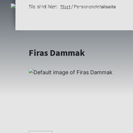
Sie sind hier:
Start
Personendetailseite
Firas Dammak