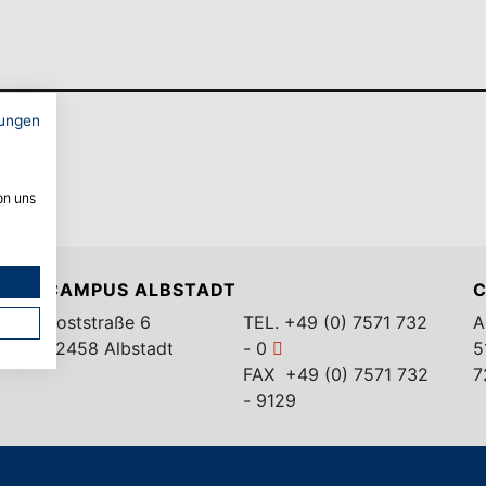
ungen
on uns
CAMPUS ALBSTADT
C
Poststraße 6
TEL.
+49 (0) 7571 732
A
72458 Albstadt
- 0
5
FAX +49 (0) 7571 732
7
- 9129