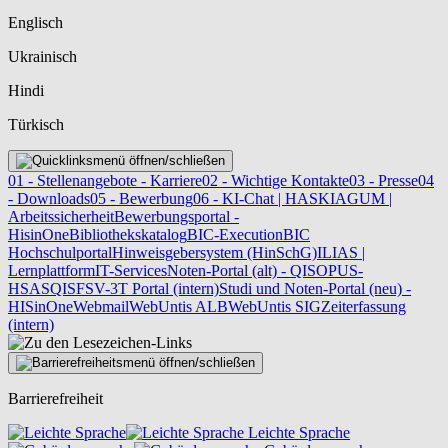
Englisch
Ukrainisch
Hindi
Türkisch
01 - Stellenangebote - Karriere
02 - Wichtige Kontakte
03 - Presse
04
- Downloads
05 - Bewerbung
06 - KI-Chat | HASKI
AGUM |
Arbeitssicherheit
Bewerbungsportal -
HisinOne
Bibliothekskatalog
BIC-Execution
BIC
Hochschulportal
Hinweisgebersystem (HinSchG)
ILIAS |
Lernplattform
IT-Services
Noten-Portal (alt) - QIS
OPUS-
HSAS
QISFSV-3T Portal (intern)
Studi und Noten-Portal (neu) -
HISinOne
Webmail
WebUntis ALB
WebUntis SIG
Zeiterfassung
(intern)
Barrierefreiheit
Leichte Sprache