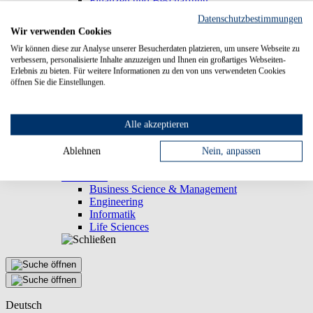
Finanzen und Beschaffung
Technische Abteilung
Datenschutzbestimmungen
Qualitätsmanagement
Wir verwenden Cookies
Organisation
Wir können diese zur Analyse unserer Besucherdaten platzieren, um unsere Webseite zu
Rektorat
verbessern, personalisierte Inhalte anzuzeigen und Ihnen ein großartiges Webseiten-
Hochschulrat
Erlebnis zu bieten. Für weitere Informationen zu den von uns verwendeten Cookies
Senat
öffnen Sie die Einstellungen.
Career Center
International Office
Arbeitssicherheit
Alle akzeptieren
Kommunikation und Marketing
Beauftragte und Ansprechpartner
Personalrat
Ablehnen
Nein, anpassen
Verfasste Studierendenschaft
Fakultäten
Business Science & Management
Engineering
Informatik
Life Sciences
Deutsch