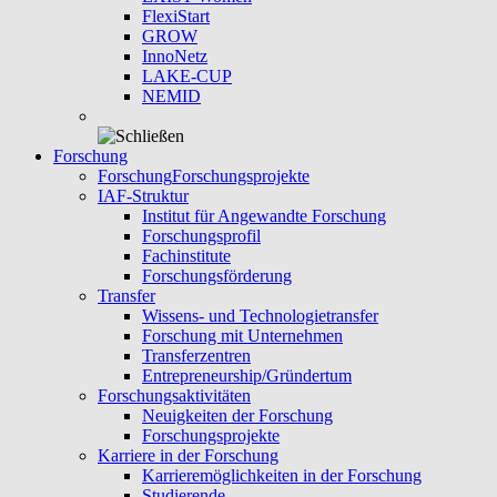
FlexiStart
GROW
InnoNetz
LAKE-CUP
NEMID
Forschung
Forschung
Forschungsprojekte
IAF-Struktur
Institut für Angewandte Forschung
Forschungsprofil
Fachinstitute
Forschungsförderung
Transfer
Wissens- und Technologietransfer
Forschung mit Unternehmen
Transferzentren
Entrepreneurship/Gründertum
Forschungsaktivitäten
Neuigkeiten der Forschung
Forschungsprojekte
Karriere in der Forschung
Karrieremöglichkeiten in der Forschung
Studierende