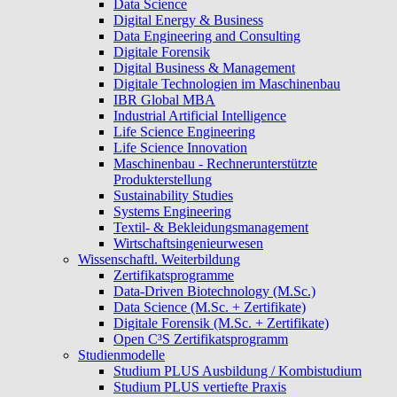
Data Science
Digital Energy & Business
Data Engineering and Consulting
Digitale Forensik
Digital Business & Management
Digitale Technologien im Maschinenbau
IBR Global MBA
Industrial Artificial Intelligence
Life Science Engineering
Life Science Innovation
Maschinenbau - Rechnerunterstützte
Produkterstellung
Sustainability Studies
Systems Engineering
Textil- & Bekleidungsmanagement
Wirtschaftsingenieurwesen
Wissenschaftl. Weiterbildung
Zertifikatsprogramme
Data-Driven Biotechnology (M.Sc.)
Data Science (M.Sc. + Zertifikate)
Digitale Forensik (M.Sc. + Zertifikate)
Open C³S Zertifikatsprogramm
Studienmodelle
Studium PLUS Ausbildung / Kombistudium
Studium PLUS vertiefte Praxis