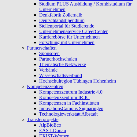
Studium PLUS Ausbildung / Kombistudium für
Unternehmen
Denkfabrik Zollernalb
Deutschlandstipendium
Stellenportal für Studierende
Unternehmensservice CareerCenter
Karrierebörse für Unternehmen
Forschung mit Unternehmen
Partnerschaften
Sponsoren
Partnerhochschulen
Thematische Netzwerke
Verbände
Wissenschaftsverbund
Hochschulregion Tübingen Hohenheim
Kompetenzzentren
Kompetenzzentrum Industrie 4.0
Kompetenzzentrum IR-IC
Kompetenzen in Fachinstituten
InnovationsCampus Sigmaringen
Technologiewerkstatt Albstadt
Transferprojekte
AlpBioEco
EAST-Donau
EXIST-Women