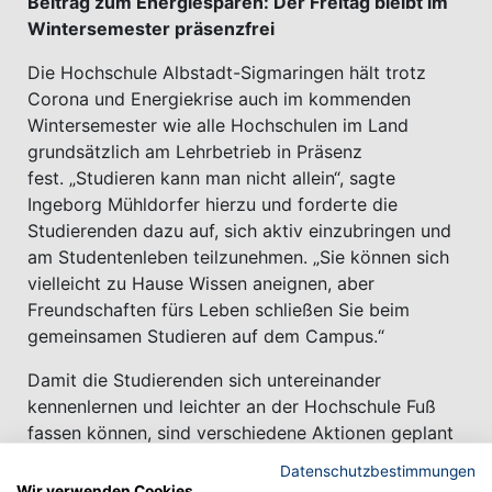
Beitrag zum Energiesparen: Der Freitag bleibt im
Wintersemester präsenzfrei
Die Hochschule Albstadt-Sigmaringen hält trotz
Corona und Energiekrise auch im kommenden
Wintersemester wie alle Hochschulen im Land
grundsätzlich am Lehrbetrieb in Präsenz
fest. „Studieren kann man nicht allein“, sagte
Ingeborg Mühldorfer hierzu und forderte die
Studierenden dazu auf, sich aktiv einzubringen und
am Studentenleben teilzunehmen. „Sie können sich
vielleicht zu Hause Wissen aneignen, aber
Freundschaften fürs Leben schließen Sie beim
gemeinsamen Studieren auf dem Campus.“
Damit die Studierenden sich untereinander
kennenlernen und leichter an der Hochschule Fuß
fassen können, sind verschiedene Aktionen geplant
– beispielsweise ein Kennenlern-Event für
Datenschutzbestimmungen
Erstsemester an diesem Mittwoch. Hier können die
Wir verwenden Cookies