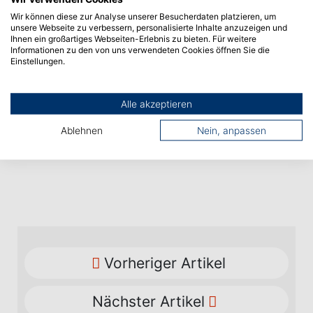
neuen Studierenden in lockerer Atmosphäre
Wir können diese zur Analyse unserer Besucherdaten platzieren, um
unsere Webseite zu verbessern, personalisierte Inhalte anzuzeigen und
zusammenkommen, sich an Foodtrucks mit Essen
Ihnen ein großartiges Webseiten-Erlebnis zu bieten. Für weitere
und Getränken versorgen und sich über wichtige
Informationen zu den von uns verwendeten Cookies öffnen Sie die
Einstellungen.
Fragen zum Studienstart informieren. Einen
wichtigen Beitrag zu den Veranstaltungen leisten die
Verfasste Studierendenschaft und der Verein
Alle akzeptieren
Studenteninitiative Albstadt (SIA). Um einen Beitrag
zum Energiesparen zu leisten, bleibt der Freitag an
Ablehnen
Nein, anpassen
der Hochschule in der Regel präsenzfrei.
Vorheriger Artikel
Nächster Artikel