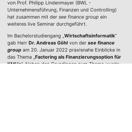
von Prof. Philipp Lindenmayer (BWL -
Unternehmensführung, Finanzen und Controlling)
hat zusammen mit der
see finance group
ein
weiteres live Seminar durchgeführt.
Im Bachelorstudiengang „
Wirtschaftsinformatik
“
gab Herr
Dr. Andreas Göhl
von der
see finance
group
am 20. Januar 2022 praxisnahe Einblicke in
das Thema „
Factoring als Finanzierungsoption für
KMUs
“. Neben den Grundlagen zum Thema wurde
die aktuelle Marktlage sowie Bilanzierungs- und
Cashflow-Wirkungen von Factoringansätzen
vorgestellt. Darüber hinaus ging Herr Dr. Andreas
Göhl anhand konkreter Beispielfälle auf die Kosten,
Vorteile und Nachteile von unterschiedlichen
Factoringmodellen ein.
Durch die Verbindung von Theorie und Praxis
konnte die Veranstaltung einen deutlichen Mehrwert