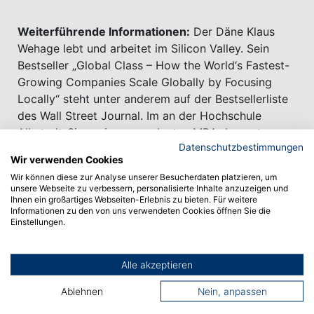
Weiterführende Informationen:
Der Däne Klaus
Wehage lebt und arbeitet im Silicon Valley. Sein
Bestseller „Global Class – How the World‘s Fastest-
Growing Companies Scale Globally by Focusing
Locally“ steht unter anderem auf der Bestsellerliste
des Wall Street Journal. Im an der Hochschule
Albstadt-Sigmaringen geplanten MBA „Impact
Datenschutzbestimmungen
Innovation and Business Development“ wird Klaus
Wir verwenden Cookies
Wehage als Dozent mitwirken.
Wir können diese zur Analyse unserer Besucherdaten platzieren, um
unsere Webseite zu verbessern, personalisierte Inhalte anzuzeigen und
Ihnen ein großartiges Webseiten-Erlebnis zu bieten. Für weitere
Informationen zu den von uns verwendeten Cookies öffnen Sie die
Einstellungen.
Alle akzeptieren
Vorheriger Artikel
Ablehnen
Nein, anpassen
Nächster Artikel