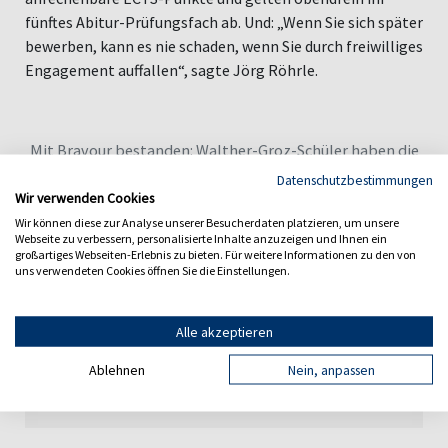
fünftes Abitur-Prüfungsfach ab. Und: „Wenn Sie sich später
bewerben, kann es nie schaden, wenn Sie durch freiwilliges
Engagement auffallen“, sagte Jörg Röhrle.
Mit Bravour bestanden: Walther-Groz-Schüler haben die
Schüleruni der Hochschule Albstadt-Sigmaringen im
Datenschutzbestimmungen
Wir verwenden Cookies
Bereich Wirtschaftsinformatik absolviert.
Wir können diese zur Analyse unserer Besucherdaten platzieren, um unsere
Webseite zu verbessern, personalisierte Inhalte anzuzeigen und Ihnen ein
großartiges Webseiten-Erlebnis zu bieten. Für weitere Informationen zu den von
uns verwendeten Cookies öffnen Sie die Einstellungen.
Vorheriger Artikel
Alle akzeptieren
Nächster Artikel
Ablehnen
Nein, anpassen