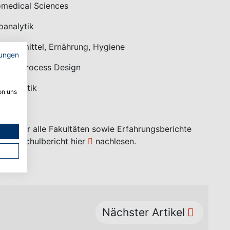
omedical Sciences
oanalytik
Lebensmittel, Ernährung, Hygiene
ungen
ty and Process Design
ioanalytik
on uns
en über alle Fakultäten sowie Erfahrungsberichte
n Hochschulbericht
hier
nachlesen.
Nächster Artikel