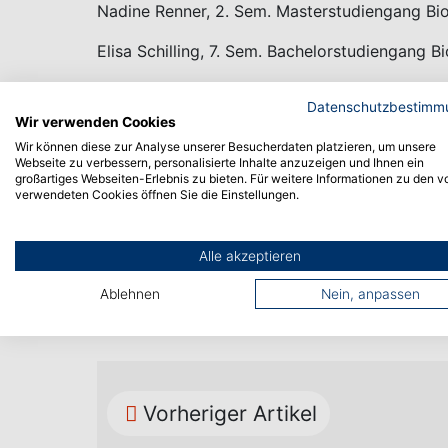
Nadine Renner, 2. Sem. Masterstudiengang Bi
Elisa Schilling, 7. Sem. Bachelorstudiengang Bi
Lisa Schreiber, 5. Sem. Bachelorstudiengang 
Datenschutzbestimm
Wir verwenden Cookies
Elisa Uhlig, 2. Sem. Masterstudiengang Facili
Wir können diese zur Analyse unserer Besucherdaten platzieren, um unsere
Webseite zu verbessern, personalisierte Inhalte anzuzeigen und Ihnen ein
Lisa Wildmann, 7. Sem. Bachelorstudiengang B
großartiges Webseiten-Erlebnis zu bieten. Für weitere Informationen zu den v
verwendeten Cookies öffnen Sie die Einstellungen.
Details zur Vergabe der insgesamt 42 Stipendi
Alle akzeptieren
von den Stipendiaten können Sie im zentrale
Ablehnen
Nein, anpassen
Vorheriger Artikel