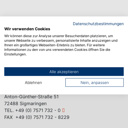
Datenschutzbestimmungen
Wir verwenden Cookies
Wir können diese zur Analyse unserer Besucherdaten platzieren, um
unsere Webseite zu verbessern, personalisierte Inhalte anzuzeigen und
Ihnen ein großartiges Webseiten-Erlebnis zu bieten. Für weitere
Informationen zu den von uns verwendeten Cookies öffnen Sie die
CAMPUS ALBSTADT
Einstellungen.
Poststraße 6
72458 Albstadt
Alle akzeptieren
TEL.
+49 (0) 7571 732 - 0
FAX +49 (0) 7571 732 - 9129
Ablehnen
Nein, anpassen
CAMPUS SIGMARINGEN
Anton-Günther-Straße 51
72488 Sigmaringen
TEL.
+49 (0) 7571 732 - 0
FAX +49 (0) 7571 732 - 8229