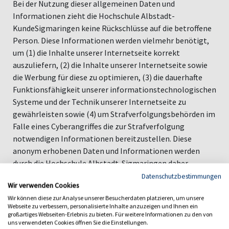
Bei der Nutzung dieser allgemeinen Daten und
Informationen zieht die Hochschule Albstadt-
KundeSigmaringen keine Rückschlüsse auf die betroffene
Person. Diese Informationen werden vielmehr benötigt,
um (1) die Inhalte unserer Internetseite korrekt
auszuliefern, (2) die Inhalte unserer Internetseite sowie
die Werbung für diese zu optimieren, (3) die dauerhafte
Funktionsfähigkeit unserer informationstechnologischen
Systeme und der Technik unserer Internetseite zu
gewährleisten sowie (4) um Strafverfolgungsbehörden im
Falle eines Cyberangriffes die zur Strafverfolgung
notwendigen Informationen bereitzustellen. Diese
anonym erhobenen Daten und Informationen werden
durch die Hochschule Albstadt-Sigmaringen daher
einerseits statistisch und ferner mit dem Ziel
Datenschutzbestimmungen
Wir verwenden Cookies
ausgewertet, den Datenschutz und die Datensicherheit in
Wir können diese zur Analyse unserer Besucherdaten platzieren, um unsere
unserer Hochschule zu erhöhen, um letztlich ein
Webseite zu verbessern, personalisierte Inhalte anzuzeigen und Ihnen ein
optimales Schutzniveau für die von uns verarbeiteten
großartiges Webseiten-Erlebnis zu bieten. Für weitere Informationen zu den von
uns verwendeten Cookies öffnen Sie die Einstellungen.
personenbezogenen Daten sicherzustellen. Die