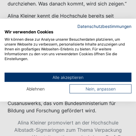
durchziehen. Was danach kommt, wird sich zeigen.“
Alina Kleiner kennt die Hochschule bereits seit
Jahren: Nach dem Abitur an der Liebfrauenschule in
Datenschutzbestimmungen
Sigmaringen studierte die 28-Jährige zunächst
Wir verwenden Cookies
Lebensmittel/Ernährung/Hygiene im Bachelor, dann
Wir können diese zur Analyse unserer Besucherdaten platzieren, um
unsere Webseite zu verbessern, personalisierte Inhalte anzuzeigen und
Facility and Process Design im Master. Bereits
Ihnen ein großartiges Webseiten-Erlebnis zu bieten. Für weitere
während ihres Studiums arbeitete sie am
Informationen zu den von uns verwendeten Cookies öffnen Sie die
Einstellungen.
Sustainable Packaging Institute SPI in der
Forschungsfabrik am Sigmaringer
Innovationscampus und führte ein
Alle akzeptieren
Kooperationsprojekt mit der Wirtschaftsförderung
Sigmaringen durch. Gefördert wird ihre Promotion
Ablehnen
Nein, anpassen
nun durch ein Begabtenstipendium des
Cusanuswerks, das vom Bundesministerium für
Bildung und Forschung gefördert wird.
Alina Kleiner promoviert an der Hochschule
Albstadt-Sigmaringen zum Thema Verpackung