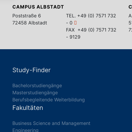
CAMPUS ALBSTADT
C
Poststraße 6
TEL.
+49 (0) 7571 732
A
72458 Albstadt
- 0
5
FAX +49 (0) 7571 732
7
- 9129
Study-Finder
Bachelorstudiengänge
Masterstudiengänge
Berufsbegleitende Weiterbildung
Fakultäten
Business Science and Management
Engineering