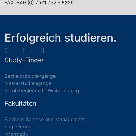
FAX +49 (0) 7571 732 - 8229
Erfolgreich studieren.
Study-Finder
Bachelorstudiengänge
Masterstudiengänge
Berufsbegleitende Weiterbildung
Fakultäten
Business Science and Management
Engineering
Informatik