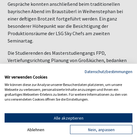
Gespräche konnten anschließend beim traditionellen
bayrischen Abend im Braustüberl in Weihenstephan bei
einer deftigen Brotzeit fortgeführt werden. Ein ganz
besonderer Höhepunkt war die Besichtigung der
Produktionsräume der LSG Sky Chefs am zweiten
Seminartag.
Die Studierenden des Masterstudiengangs FPD,
Vertiefungsrichtung Planung von Großküchen, bedanken
sich bei den Unternehmen der 360GRAD
Datenschutzbestimmungen
FachAkademieGroßküche für die Einladung und die
Wir verwenden Cookies
wertvollen Informationen und Einblicke.
Wir können diese zur Analyse unserer Besucherdaten platzieren, um unsere
Webseite zu verbessern, personalisierte Inhalte anzuzeigen und Ihnen ein
Autor: Prof. Dr. Peter Schwarz
großartiges Webseiten-Erlebnis zu bieten. Für weitere Informationen zu den von
uns verwendeten Cookies öffnen Sie die Einstellungen.
Alle akzeptieren
Vorheriger Artikel
Ablehnen
Nein, anpassen