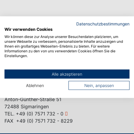
Datenschutzbestimmungen
Wir verwenden Cookies
Wir können diese zur Analyse unserer Besucherdaten platzieren, um
unsere Webseite zu verbessern, personalisierte Inhalte anzuzeigen und
Ihnen ein großartiges Webseiten-Erlebnis zu bieten. Für weitere
Informationen zu den von uns verwendeten Cookies öffnen Sie die
CAMPUS ALBSTADT
Einstellungen.
Poststraße 6
72458 Albstadt
Alle akzeptieren
TEL.
+49 (0) 7571 732 - 0
FAX +49 (0) 7571 732 - 9129
Ablehnen
Nein, anpassen
CAMPUS SIGMARINGEN
Anton-Günther-Straße 51
72488 Sigmaringen
TEL.
+49 (0) 7571 732 - 0
FAX +49 (0) 7571 732 - 8229