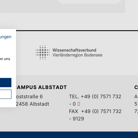
ungen
on uns
CAMPUS ALBSTADT
C
Poststraße 6
TEL.
+49 (0) 7571 732
A
72458 Albstadt
- 0
5
FAX +49 (0) 7571 732
7
- 9129