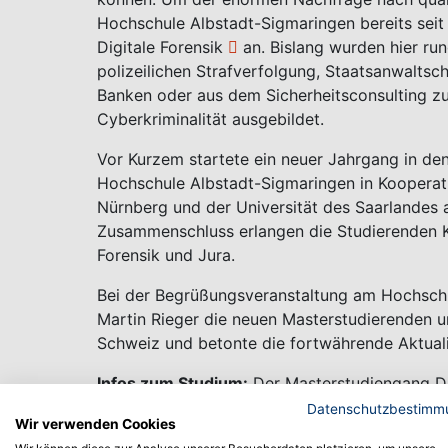
Hochschule Albstadt-Sigmaringen bereits sei
Digitale Forensik
an. Bislang wurden hier ru
polizeilichen Strafverfolgung, Staatsanwaltsc
Banken oder aus dem Sicherheitsconsulting zu
Cyberkriminalität ausgebildet.
Vor Kurzem startete ein neuer Jahrgang in de
Hochschule Albstadt-Sigmaringen in Kooperati
Nürnberg und der Universität des Saarlandes 
Zusammenschluss erlangen die Studierenden K
Forensik und Jura.
Bei der Begrüßungsveranstaltung am Hochschu
Martin Rieger die neuen Masterstudierenden u
Schweiz und betonte die fortwährende Aktuali
Infos zum Studium:
Der
Masterstudiengang Di
Semestern berufsbegleitend absolviert werden.
Datenschutzbestimm
Wir verwenden Cookies
ergänzende Online-Tools ist die Bearbeitung de