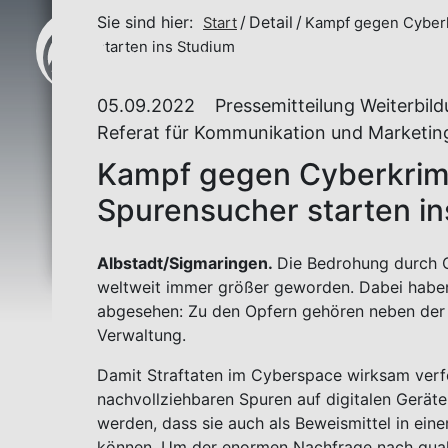
Sie sind hier:
Detail
Start
Kampf gegen Cyberkr
starten ins Studium
05.09.2022
Pressemitteilung Weiterbild
Referat für Kommunikation und Marketin
Kampf gegen Cyberkrimin
Spurensucher starten i
Albstadt/Sigmaringen.
Die Bedrohung durch C
weltweit immer größer geworden. Dabei haben e
abgesehen: Zu den Opfern gehören neben der Z
Verwaltung.
Damit Straftaten im Cyberspace wirksam verf
nachvollziehbaren Spuren auf digitalen Geräte
werden, dass sie auch als Beweismittel in ein
können. Um der enormen Nachfrage nach quali