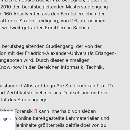
t 2010 den berufsbegleitenden
Masterstudiengang
nd 160 Absolventen aus den Berufsbereichen der
haft oder Strafverteidigung, von IT-Unternehmen,
 weltweit gefragten Ermittlern in Sachen
n berufsbegleitenden Studiengang, der von der
on mit der Friedrich-Alexander-Universität Erlangen-
angeboten wird. Durch diesen einmaligen
now-how in den Bereichen Informatik, Technik,
lstandort Albstadt begrüßte Studiendekan Prof. Dr.
nd Zertifikatsteilnehmer aus Deutschland und der
tät des Studiengangs.
gitale Forensik
kann innerhalb von sieben
 Durch online bereitgestellte Lehrmaterialien und
ungen
r Studieninhalte größtenteils zeitflexibel von zu