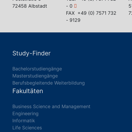
72458 Albstadt
- 0
5
FAX +49 (0) 7571 732
7
- 9129
Study-Finder
Bachelorstudiengänge
Masterstudiengänge
Berufsbegleitende Weiterbildung
Fakultäten
Business Science and Management
Engineering
Informatik
Life Sciences