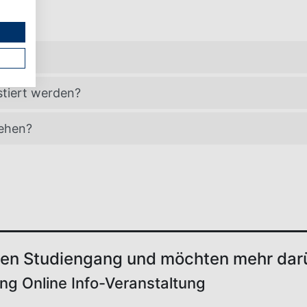
us?
tiert werden?
tehen?
seren Studiengang und möchten mehr dar
ng Online Info-Veranstaltung