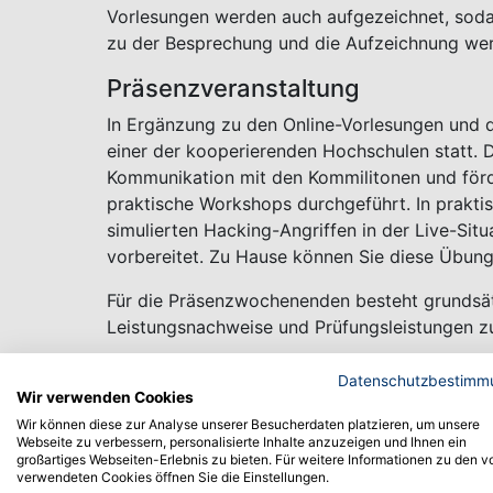
Vorlesungen werden auch aufgezeichnet, sodas
zu der Besprechung und die Aufzeichnung werd
Präsenzveranstaltung
In Ergänzung zu den Online-Vorlesungen und d
einer der kooperierenden Hochschulen statt. D
Kommunikation mit den Kommilitonen und för
praktische Workshops durchgeführt. In prakt
simulierten Hacking-Angriffen in der Live-Situ
vorbereitet. Zu Hause können Sie diese Übunge
Für die Präsenzwochenenden besteht grundsätz
Leistungsnachweise und Prüfungsleistungen zu
Viele unserer Module enthalten spannende Cap
Datenschutzbestimm
Wir verwenden Cookies
Pro Modul wird ein Präsenzwochenende (Sa/So
Wir können diese zur Analyse unserer Besucherdaten platzieren, um unsere
erstreckt sich auf Samstag (09.00-18.00 Uhr)
Webseite zu verbessern, personalisierte Inhalte anzuzeigen und Ihnen ein
großartiges Webseiten-Erlebnis zu bieten. Für weitere Informationen zu den v
Module statt.
verwendeten Cookies öffnen Sie die Einstellungen.