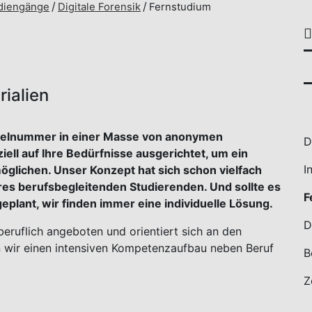
diengänge
Digitale Forensik
Fernstudium
ialien
trikelnummer in einer Masse von anonymen
D
ell auf Ihre Bedürfnisse ausgerichtet, um ein
I
öglichen. Unser Konzept hat sich schon vielfach
res berufsbegleitenden Studierenden. Und sollte es
F
geplant, wir finden immer eine individuelle Lösung.
D
eruflich angeboten und orientiert sich an den
n wir einen intensiven Kompetenzaufbau neben Beruf
B
Z