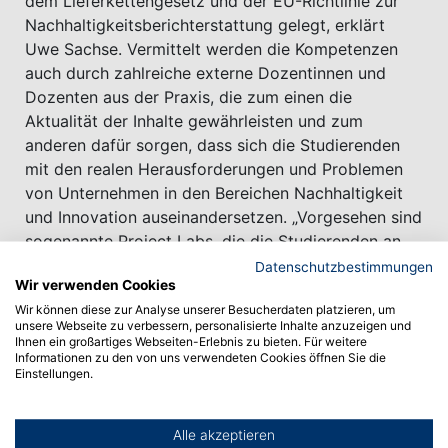
dem Lieferkettengesetz und der EU-Richtlinie zur
Nachhaltigkeitsberichterstattung gelegt, erklärt
Uwe Sachse. Vermittelt werden die Kompetenzen
auch durch zahlreiche externe Dozentinnen und
Dozenten aus der Praxis, die zum einen die
Aktualität der Inhalte gewährleisten und zum
anderen dafür sorgen, dass sich die Studierenden
mit den realen Herausforderungen und Problemen
von Unternehmen in den Bereichen Nachhaltigkeit
und Innovation auseinandersetzen. „Vorgesehen sind
sogenannte Project Labs, die die Studierenden an
der Seite eines Mentors von der Hochschule bei
Datenschutzbestimmungen
Wir verwenden Cookies
ihren Arbeitgebern durchführen“, sagt Uwe Sachse.
Wir können diese zur Analyse unserer Besucherdaten platzieren, um
„Dabei lösen sie ein konkretes Problem, was dann
unsere Webseite zu verbessern, personalisierte Inhalte anzuzeigen und
auch wieder den Firmen unmittelbar zugutekommt.“
Ihnen ein großartiges Webseiten-Erlebnis zu bieten. Für weitere
Informationen zu den von uns verwendeten Cookies öffnen Sie die
Einstellungen.
Dieser Studiengang bildet die Führungskräfte der
nachhaltigen Wirtschaft von morgen aus. „Natürlich
gehört dazu auch umfassendes Wissen, wie
Alle akzeptieren