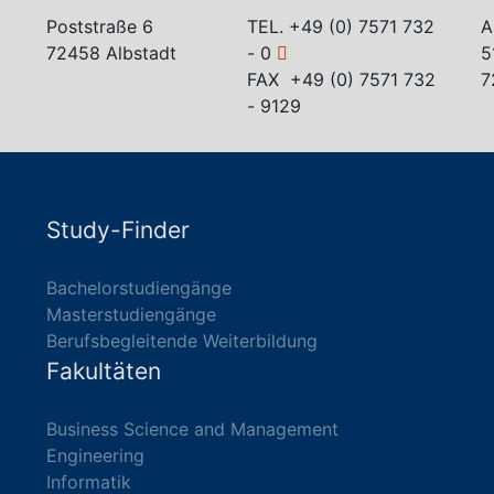
Poststraße 6
TEL.
+49 (0) 7571 732
A
72458 Albstadt
- 0
5
FAX +49 (0) 7571 732
7
- 9129
Study-Finder
Bachelorstudiengänge
Masterstudiengänge
Berufsbegleitende Weiterbildung
Fakultäten
Business Science and Management
Engineering
Informatik