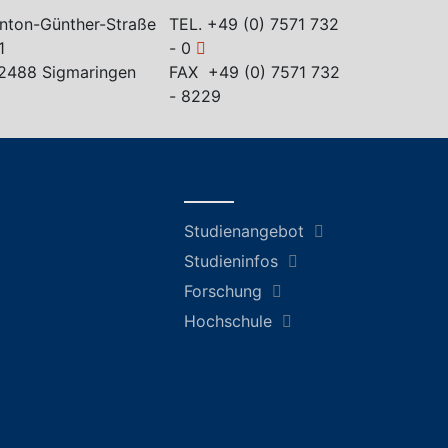
nton-Günther-Straße
TEL.
+49 (0) 7571 732
1
- 0
2488 Sigmaringen
FAX +49 (0) 7571 732
- 8229
Studienangebot
Studieninfos
Forschung
Hochschule