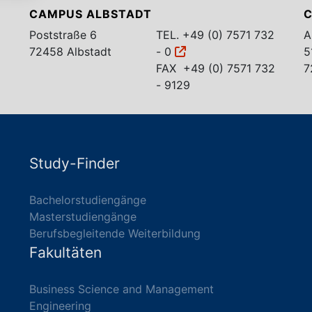
CAMPUS ALBSTADT
C
Poststraße 6
TEL.
+49 (0) 7571 732
A
72458 Albstadt
- 0
5
FAX +49 (0) 7571 732
7
- 9129
Study-Finder
Bachelorstudiengänge
Masterstudiengänge
Berufsbegleitende Weiterbildung
Fakultäten
Business Science and Management
Engineering