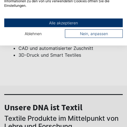
Informationen zu den von uns verwendeten Cookies öffnen Sie die
werden können:
Einstellungen.
Textile Fertigungstechnologie
Alternative Fügetechnologie
Alle akzeptieren
Maschenkonfektionstechnologie
Ablehnen
Nein, anpassen
Textilprüfung
Textilveredlung
CAD und automatisierter Zuschnitt
3D-Druck und Smart Textiles
Unsere DNA ist Textil
Textile Produkte im Mittelpunkt von
Lehre und Forschung