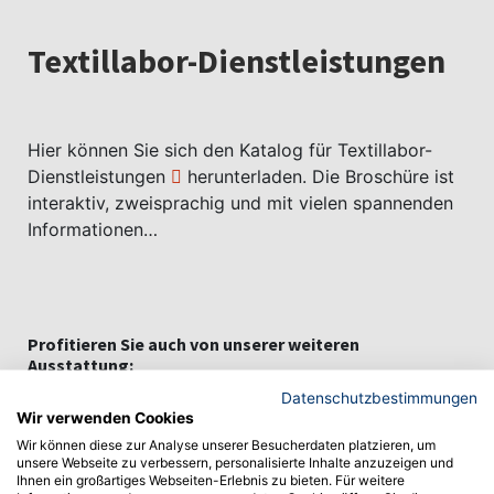
Textillabor-Dienstleistungen
Hier können Sie sich den
Katalog für Textillabor-
Dienstleistungen
herunterladen. Die Broschüre ist
interaktiv, zweisprachig und mit vielen spannenden
Informationen…
Profitieren Sie auch von unserer weiteren
Ausstattung:
Datenschutzbestimmungen
Wir verwenden Cookies
Außerdem gibt es bei uns noch weitere modern
Wir können diese zur Analyse unserer Besucherdaten platzieren, um
ausgestattete Labore in den folgenden Bereichen,
unsere Webseite zu verbessern, personalisierte Inhalte anzuzeigen und
die für Lehre, Forschung und Entwicklung genutzt
Ihnen ein großartiges Webseiten-Erlebnis zu bieten. Für weitere