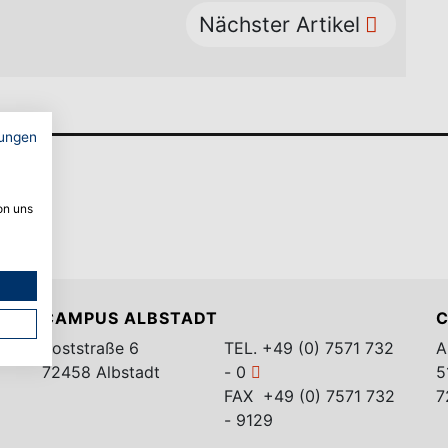
Nächster Artikel
ungen
on uns
CAMPUS ALBSTADT
C
Poststraße 6
TEL.
+49 (0) 7571 732
A
72458 Albstadt
- 0
5
FAX +49 (0) 7571 732
7
- 9129