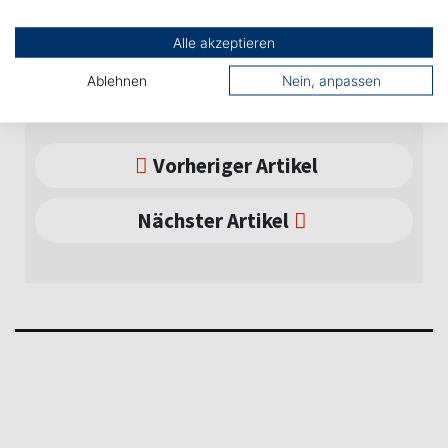
Alle akzeptieren
Professoren, Mitarbeiter und Studierende haben dazu 
als familiengerecht zertifiziert wurde.
Ablehnen
Nein, anpassen
Vorheriger Artikel
Nächster Artikel