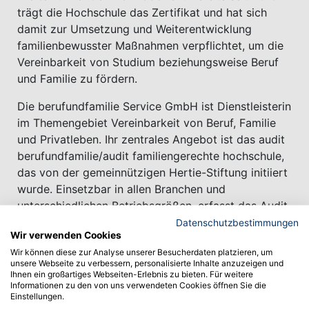
trägt die Hochschule das Zertifikat und hat sich
damit zur Umsetzung und Weiterentwicklung
familienbewusster Maßnahmen verpflichtet, um die
Vereinbarkeit von Studium beziehungsweise Beruf
und Familie zu fördern.
Die berufundfamilie Service GmbH ist Dienstleisterin
im Themengebiet Vereinbarkeit von Beruf, Familie
und Privatleben. Ihr zentrales Angebot ist das audit
berufundfamilie/audit familiengerechte hochschule,
das von der gemeinnützigen Hertie-Stiftung initiiert
wurde. Einsetzbar in allen Branchen und
unterschiedlichen Betriebsgrößen, erfasst das Audit
den Status quo der bereits angebotenen familien-
Datenschutzbestimmungen
Wir verwenden Cookies
und lebensphasenbewussten Maßnahmen,
Wir können diese zur Analyse unserer Besucherdaten platzieren, um
entwickelt systematisch das betriebsindividuelle
unsere Webseite zu verbessern, personalisierte Inhalte anzuzeigen und
Potenzial und sorgt mit verbindlichen
Ihnen ein großartiges Webseiten-Erlebnis zu bieten. Für weitere
Informationen zu den von uns verwendeten Cookies öffnen Sie die
Zielvereinbarungen dafür, dass Familienbewusstsein
Einstellungen.
in der Unternehmenskultur verankert wird.