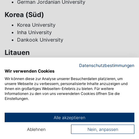
German Jordanian University
Korea (Süd)
Korea University
Inha University
Dankook University
Litauen
Vilnius University of Applied Sciences
Datenschutzbestimmungen
Kaunas University of Technology
Wir verwenden Cookies
Lithuanian Business University of Applied
Wir können diese zur Analyse unserer Besucherdaten platzieren, um
unsere Webseite zu verbessern, personalisierte Inhalte anzuzeigen und
Sciences
Ihnen ein großartiges Webseiten-Erlebnis zu bieten. Für weitere
Informationen zu den von uns verwendeten Cookies öffnen Sie die
Mexiko
Einstellungen.
Universidad Panamericana
Tecnologico de Monterrey
Alle akzeptieren
ITESO Guadalajara
Ablehnen
Nein, anpassen
Österreich