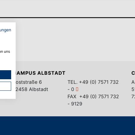
ungen
on uns
CAMPUS ALBSTADT
C
Poststraße 6
TEL.
+49 (0) 7571 732
A
72458 Albstadt
- 0
5
FAX +49 (0) 7571 732
7
- 9129