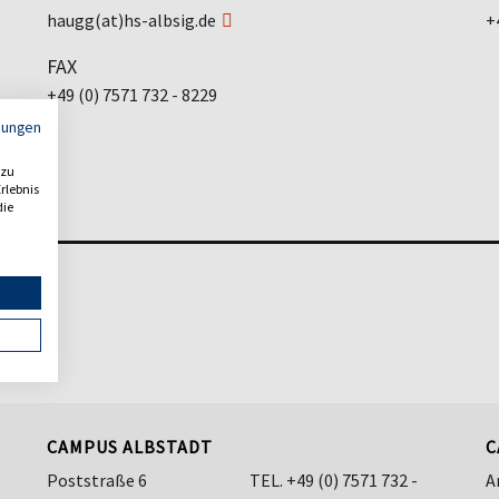
haugg(at)hs-albsig.de
+
FAX
+49 (0) 7571 732 - 8229
mungen
 zu
rlebnis
die
CAMPUS ALBSTADT
C
Poststraße 6
TEL.
+49 (0) 7571 732 -
A